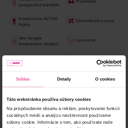
PI premium
pooperačné bandáže
Kompresívne ACTIVE
Starostlivosť o jazvy
legíny
Ako funguje
Liposukcia
kompresívna terapia?
Starostlivosť o
Lipedém
bandáže
Platba, doručenie,
Kolagénový drink
Súhlas
Detaily
O cookies
reklamácie
Táto webstránka používa súbory cookies
NAJPREDÁVANEJŠIE produkty
Na prispôsobenie obsahu a reklám, poskytovanie funkcií
sociálnych médií a analýzu návštevnosti používame
súbory cookie. Informácie o tom, ako používate naše