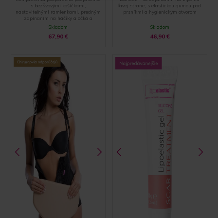
s bezšvovými košíčkami,
ľavej strane, s elastickou gumou pod
nastaviteľnými ramienkami, predným
prsníkmi a hygienickým otvorom
zapínaním na háčiky a očká a
zakončením pomocou špeciálnej
Skladom
Skladom
hemming technólogie
67,90
€
46,90
€