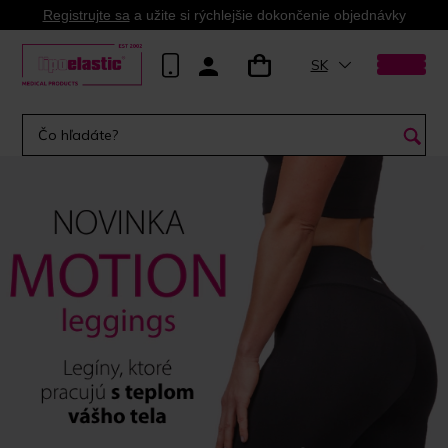
Registrujte sa
a užite si rýchlejšie dokončenie objednávky
SK