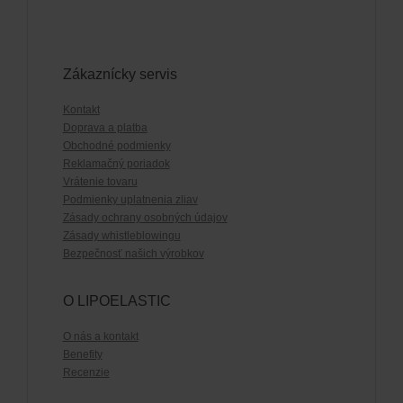
Zákaznícky servis
Kontakt
Doprava a platba
Obchodné podmienky
Reklamačný poriadok
Vrátenie tovaru
Podmienky uplatnenia zliav
Zásady ochrany osobných údajov
Zásady whistleblowingu
Bezpečnosť našich výrobkov
O LIPOELASTIC
O nás a kontakt
Benefity
Recenzie