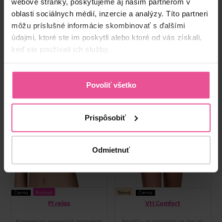
webové stránky, poskytujeme aj našim partnerom v
oblasti sociálnych médií, inzercie a analýzy. Títo partneri
môžu príslušné informácie skombinovať s ďalšími
údajmi, ktoré ste im poskytli alebo ktoré od vás získali,
keď ste používali ich služby.
Povoliť všetko
Prispôsobiť
Odmietnuť
Čierna
Ružová
Telová
Čierna
PI relax
VH Comfort
Kompresívna pooperačná podprsenka
Bandáž – so zapínaním na zips na