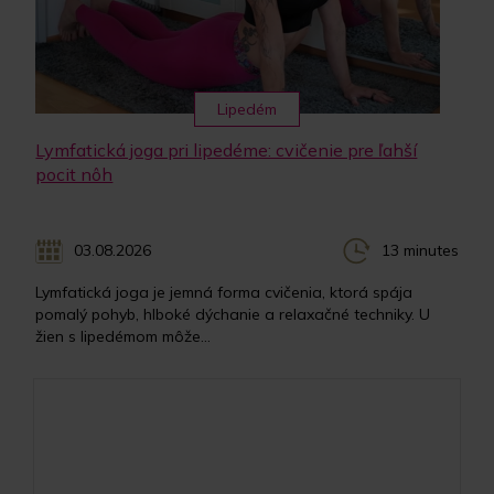
Lipedém
Lymfatická joga pri lipedéme: cvičenie pre ľahší
pocit nôh
03.08.2026
13 minutes
Lymfatická joga je jemná forma cvičenia, ktorá spája
pomalý pohyb, hlboké dýchanie a relaxačné techniky. U
žien s lipedémom môže...