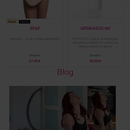
Telová
Čierna
KPad
LIPOELASTIC gel
Podložka – unisex vložka pod bandáž
LIPOELASTIC gél je silikónový gél
obohatený o vitamín E, určený na
liečbu a prevenciu jaziev.
Skladom
Skladom
17,90
€
20,90
€
Blog