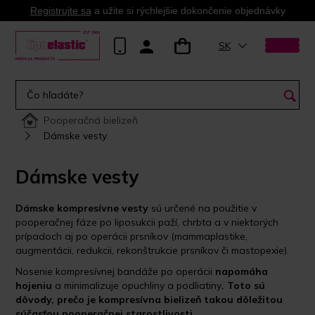
Registrujte sa
a užite si rýchlejšie dokončenie objednávky
SK
Pooperačná bielizeň
Dámske vesty
Dámske vesty
Dámske kompresívne vesty
sú určené na použitie v
pooperačnej fáze po liposukcii paží, chrbta a v niektorých
prípadoch aj po operácii prsníkov (mammaplastike,
augmentácii, redukcii, rekonštrukcie prsníkov či mastopexie).
Nosenie kompresívnej bandáže po operácii
napomáha
hojeniu
a minimalizuje opuchliny a podliatiny
.
Toto sú
dôvody, prečo je kompresívna bielizeň takou dôležitou
súčasťou pooperačnej starostlivosti.
.