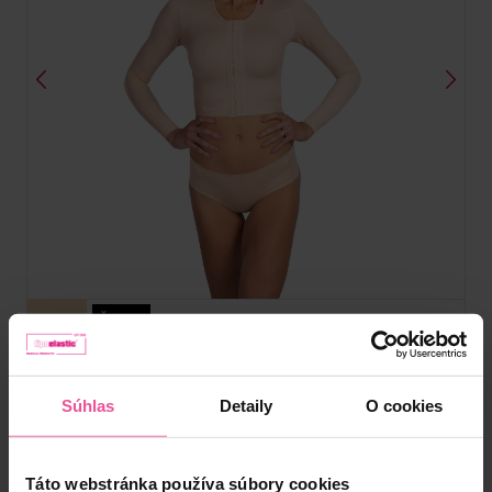
Telová
Čierna
MT smooth Variant
Súhlas
Detaily
O cookies
Vesta - s dlhým rukávom, predným zapínaním na háčiky,
zakončená širšou gumou v oblasti pása
Táto webstránka používa súbory cookies