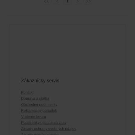
1
Zákaznícky servis
Kontakt
Doprava a platba
Obchodné podmienky
Reklamačný poriadok
Vrátenie tovaru
Podmienky uplatnenia zliav
Zásady ochrany osobných údajov
Zásady whistleblowingu