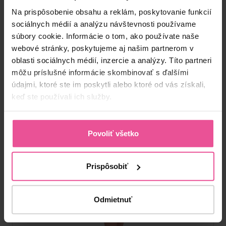
Na prispôsobenie obsahu a reklám, poskytovanie funkcií
sociálnych médií a analýzu návštevnosti používame
Skladom
súbory cookie. Informácie o tom, ako používate naše
60,90
€
webové stránky, poskytujeme aj našim partnerom v
oblasti sociálnych médií, inzercie a analýzy. Títo partneri
môžu príslušné informácie skombinovať s ďalšími
údajmi, ktoré ste im poskytli alebo ktoré od vás získali,
keď ste používali ich služby.
Povoliť všetko
Prispôsobiť
Odmietnuť