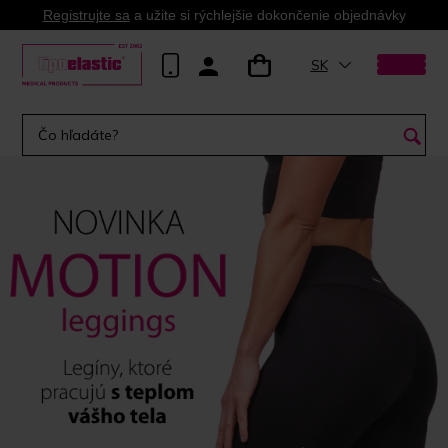
Registrujte sa
a užite si rýchlejšie dokončenie objednávky
SK