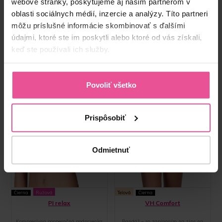
webové stránky, poskytujeme aj našim partnerom v
oblasti sociálnych médií, inzercie a analýzy. Títo partneri
môžu príslušné informácie skombinovať s ďalšími
údajmi, ktoré ste im poskytli alebo ktoré od vás získali,
keď ste používali ich služby.
Povoliť všetko
Prispôsobiť
Odmietnuť
Čierna
Ružová
Telová
Čierna
PI relax
VH Comfort
Kompresívna pooperačná podprsenka
Bandáž – so zapínaním na zips na