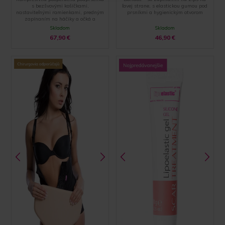
s bezšvovými košíčkami,
ľavej strane, s elastickou gumou pod
nastaviteľnými ramienkami, predným
prsníkmi a hygienickým otvorom
zapínaním na háčiky a očká a
zakončením pomocou špeciálnej
Skladom
Skladom
hemming technólogie
67,90
€
46,90
€