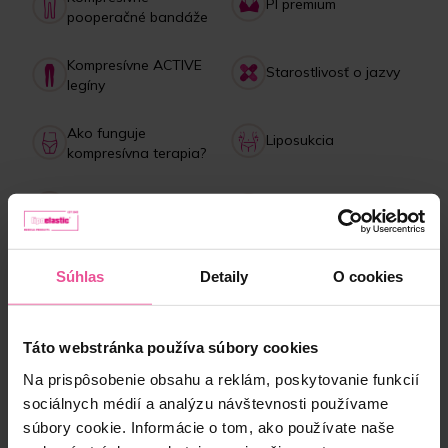
PI premium
pooperačné bandáže
Kompresívne ACTIVE
Starostlivosť o jazvy
legíny
Ako funguje
Liposukcia
kompresívna terapia?
Starostlivosť o
Lipedém
bandáže
Platba, doručenie,
Kolagénový drink
Súhlas
Detaily
O cookies
reklamácie
Táto webstránka používa súbory cookies
NAJPREDÁVANEJŠIE produkty
Na prispôsobenie obsahu a reklám, poskytovanie funkcií
sociálnych médií a analýzu návštevnosti používame
súbory cookie. Informácie o tom, ako používate naše