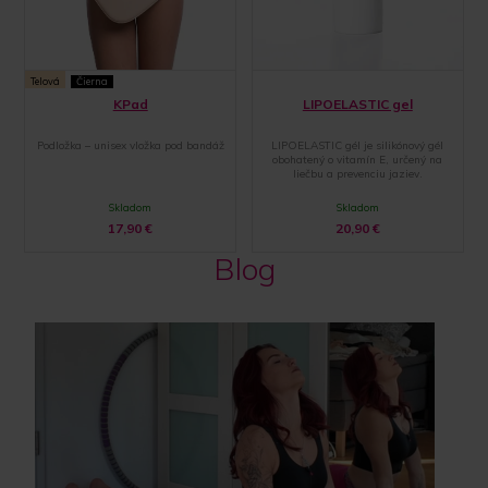
Telová
Čierna
KPad
LIPOELASTIC gel
Podložka – unisex vložka pod bandáž
LIPOELASTIC gél je silikónový gél
obohatený o vitamín E, určený na
liečbu a prevenciu jaziev.
Skladom
Skladom
17,90
€
20,90
€
Blog