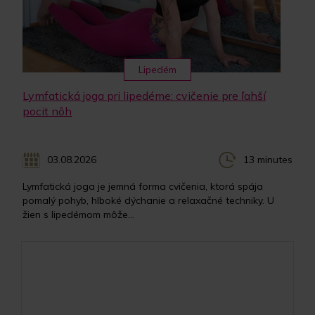
Lipedém
Lymfatická joga pri lipedéme: cvičenie pre ľahší
pocit nôh
03.08.2026
13 minutes
Lymfatická joga je jemná forma cvičenia, ktorá spája
pomalý pohyb, hlboké dýchanie a relaxačné techniky. U
žien s lipedémom môže...