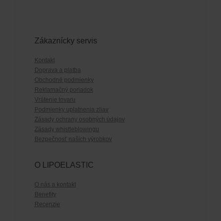
Zákaznícky servis
Kontakt
Doprava a platba
Obchodné podmienky
Reklamačný poriadok
Vrátenie tovaru
Podmienky uplatnenia zliav
Zásady ochrany osobných údajov
Zásady whistleblowingu
Bezpečnosť našich výrobkov
O LIPOELASTIC
O nás a kontakt
Benefity
Recenzie