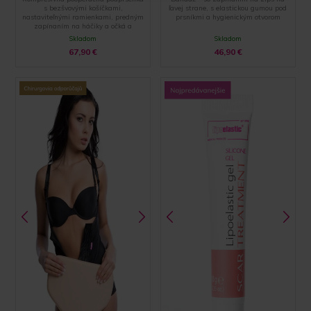
s bezšvovými košíčkami,
ľavej strane, s elastickou gumou pod
nastaviteľnými ramienkami, predným
prsníkmi a hygienickým otvorom
zapínaním na háčiky a očká a
zakončením pomocou špeciálnej
Skladom
Skladom
hemming technólogie
67,90
€
46,90
€