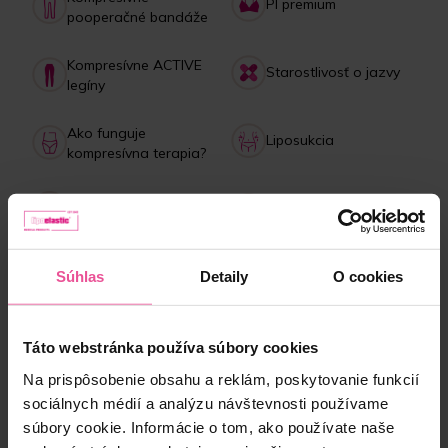
PI premium
pooperačné bandáže
Kompresívne ACTIVE
Starostlivosť o jazvy
legíny
Ako funguje
Liposukcia
kompresívna terapia?
Starostlivosť o
Lipedém
bandáže
Platba, doručenie,
Kolagénový drink
Súhlas
Detaily
O cookies
reklamácie
Táto webstránka používa súbory cookies
NAJPREDÁVANEJŠIE produkty
Na prispôsobenie obsahu a reklám, poskytovanie funkcií
sociálnych médií a analýzu návštevnosti používame
súbory cookie. Informácie o tom, ako používate naše