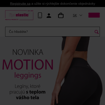
Registrujte sa
a užite si rýchlejšie dokončenie objednávky
SK