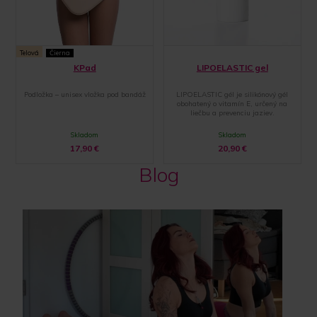
Telová
Čierna
KPad
LIPOELASTIC gel
Podložka – unisex vložka pod bandáž
LIPOELASTIC gél je silikónový gél
obohatený o vitamín E, určený na
liečbu a prevenciu jaziev.
Skladom
Skladom
17,90
€
20,90
€
Blog