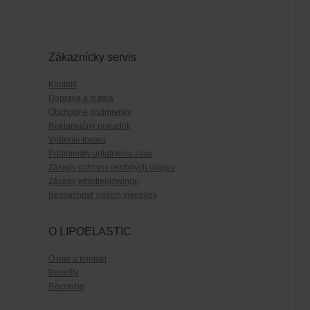
Zákaznícky servis
Kontakt
Doprava a platba
Obchodné podmienky
Reklamačný poriadok
Vrátenie tovaru
Podmienky uplatnenia zliav
Zásady ochrany osobných údajov
Zásady whistleblowingu
Bezpečnosť našich výrobkov
O LIPOELASTIC
O nás a kontakt
Benefity
Recenzie