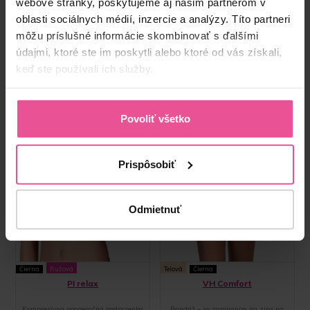
webové stránky, poskytujeme aj našim partnerom v
oblasti sociálnych médií, inzercie a analýzy. Títo partneri
môžu príslušné informácie skombinovať s ďalšími
údajmi, ktoré ste im poskytli alebo ktoré od vás získali,
keď ste používali ich služby.
Povoliť všetko
Prispôsobiť
Odmietnuť
Čierna
Ružová
Telová
Čierna
PI relax
VH Comfort
Kompresívna pooperačná podprsenka
Bandáž – so zapínaním na zips na