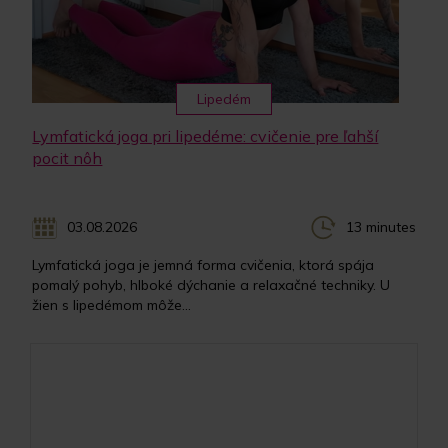
Lipedém
Lymfatická joga pri lipedéme: cvičenie pre ľahší
pocit nôh
03.08.2026
13 minutes
Lymfatická joga je jemná forma cvičenia, ktorá spája
pomalý pohyb, hlboké dýchanie a relaxačné techniky. U
žien s lipedémom môže...