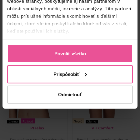
webové stránky, poskytujeme aj našim partnerom v
oblasti sociálnych médií, inzercie a analýzy. Títo partneri
môžu príslušné informácie skombinovať s ďalšími
údajmi, ktoré ste im poskytli alebo ktoré od vás získali,
keď ste používali ich služby.
Povoliť všetko
Prispôsobiť
Odmietnuť
Čierna
Ružová
Telová
Čierna
PI relax
VH Comfort
Kompresívna pooperačná podprsenka
Bandáž – so zapínaním na zips na