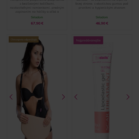
s bezšvovými košíčkami,
ľavej strane, s elastickou gumou pod
nastaviteľnými ramienkami, predným
prsníkmi a hygienickým otvorom
zapínaním na háčiky a očká a
zakončením pomocou špeciálnej
Skladom
Skladom
hemming technólogie
67,90
€
46,90
€