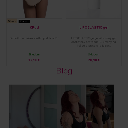
Telová
Čierna
KPad
LIPOELASTIC gel
Podložka – unisex vložka pod bandáž
LIPOELASTIC gél je silikónový gél
obohatený o vitamín E, určený na
liečbu a prevenciu jaziev.
Skladom
Skladom
17,90
€
20,90
€
Blog