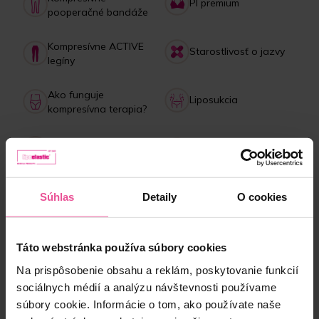
PI premium
pooperačné bandáže
Kompresívne ACTIVE
Starostlivosť o jazvy
legíny
Ako funguje
Liposukcia
kompresívna terapia?
Starostlivosť o
Lipedém
bandáže
Platba, doručenie,
Kolagénový drink
Súhlas
Detaily
O cookies
reklamácie
Táto webstránka používa súbory cookies
NAJPREDÁVANEJŠIE produkty
Na prispôsobenie obsahu a reklám, poskytovanie funkcií
sociálnych médií a analýzu návštevnosti používame
súbory cookie. Informácie o tom, ako používate naše