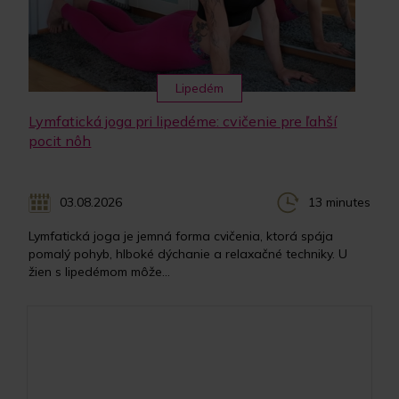
Lipedém
Lymfatická joga pri lipedéme: cvičenie pre ľahší
pocit nôh
03.08.2026
13 minutes
Lymfatická joga je jemná forma cvičenia, ktorá spája
pomalý pohyb, hlboké dýchanie a relaxačné techniky. U
žien s lipedémom môže...