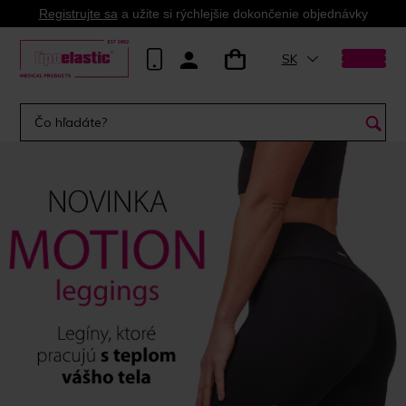
Registrujte sa
a užite si rýchlejšie dokončenie objednávky
SK