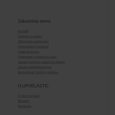
Zákaznícky servis
Kontakt
Doprava a platba
Obchodné podmienky
Reklamačný poriadok
Vrátenie tovaru
Podmienky uplatnenia zliav
Zásady ochrany osobných údajov
Zásady whistleblowingu
Bezpečnosť našich výrobkov
O LIPOELASTIC
O nás a kontakt
Benefity
Recenzie