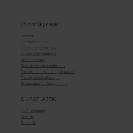
Zákaznícky servis
Kontakt
Doprava a platba
Obchodné podmienky
Reklamačný poriadok
Vrátenie tovaru
Podmienky uplatnenia zliav
Zásady ochrany osobných údajov
Zásady whistleblowingu
Bezpečnosť našich výrobkov
O LIPOELASTIC
O nás a kontakt
Benefity
Recenzie