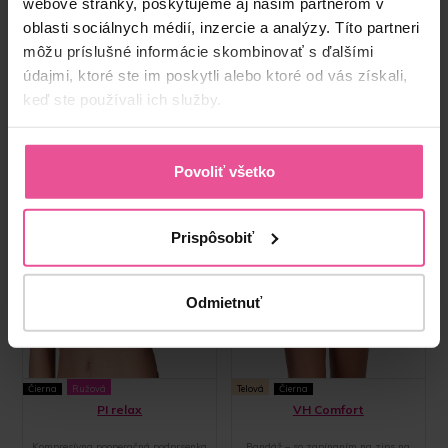
webové stránky, poskytujeme aj našim partnerom v
oblasti sociálnych médií, inzercie a analýzy. Títo partneri
môžu príslušné informácie skombinovať s ďalšími
údajmi, ktoré ste im poskytli alebo ktoré od vás získali,
keď ste používali ich služby.
Povoliť všetko
Prispôsobiť
Odmietnuť
Čierna
Ružová
Telová
Čierna
PI relax
VH Comfort
Kompresívna pooperačná podprsenka
Bandáž – so zapínaním na zips na