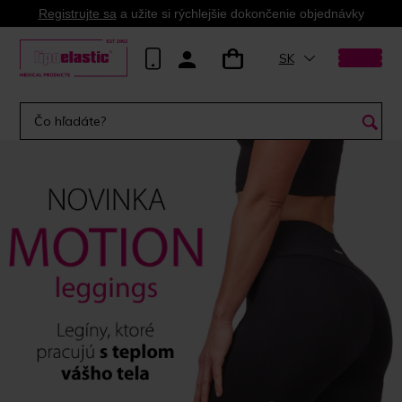
Registrujte sa
a užite si rýchlejšie dokončenie objednávky
SK