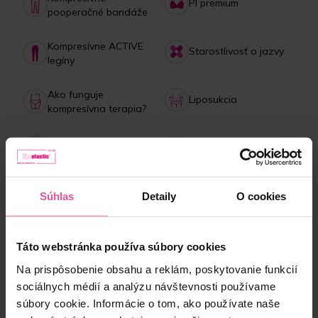
PI premium
pooperačné bandáže
Kompresívne ACTIVE
Starostlivosť o jazvy
legíny
Ako funguje
Liposukcia
kompresívna terapia?
Starostlivosť o
Lipedém
bandáže
Platba, doručenie,
Kolagénový drink
Súhlas
Detaily
O cookies
reklamácie
Táto webstránka používa súbory cookies
NAJPREDÁVANEJŠIE produkty
Na prispôsobenie obsahu a reklám, poskytovanie funkcií
sociálnych médií a analýzu návštevnosti používame
súbory cookie. Informácie o tom, ako používate naše