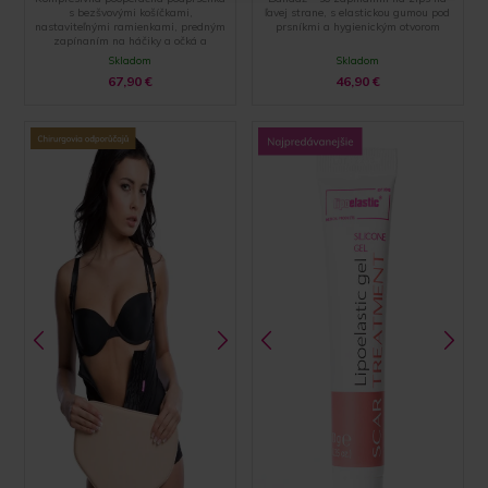
s bezšvovými košíčkami,
ľavej strane, s elastickou gumou pod
nastaviteľnými ramienkami, predným
prsníkmi a hygienickým otvorom
zapínaním na háčiky a očká a
zakončením pomocou špeciálnej
Skladom
Skladom
hemming technólogie
67,90
€
46,90
€