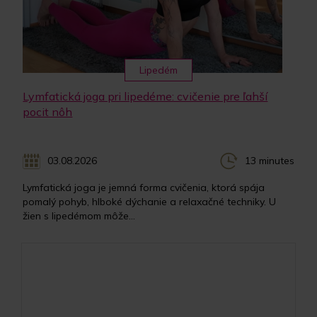
Lipedém
Lymfatická joga pri lipedéme: cvičenie pre ľahší
pocit nôh
03.08.2026
13 minutes
Lymfatická joga je jemná forma cvičenia, ktorá spája
pomalý pohyb, hlboké dýchanie a relaxačné techniky. U
žien s lipedémom môže...