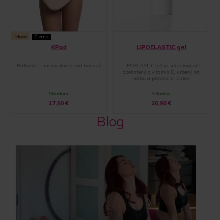
Telová
Čierna
KPad
LIPOELASTIC gel
Podložka – unisex vložka pod bandáž
LIPOELASTIC gél je silikónový gél
obohatený o vitamín E, určený na
liečbu a prevenciu jaziev.
Skladom
Skladom
17,90
€
20,90
€
Blog