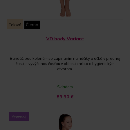
Telová
Čierna
VD body Variant
Bandáž pod kolená – so zapínaním na háčiky a očká v prednej
časti, s vyvýšenou časťou v oblasti chrbta a hygienickým
otvorom
Skladom
89,90
€