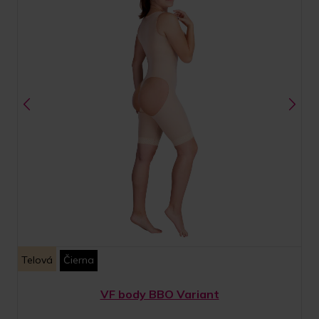
Telová
Čierna
VF body BBO Variant