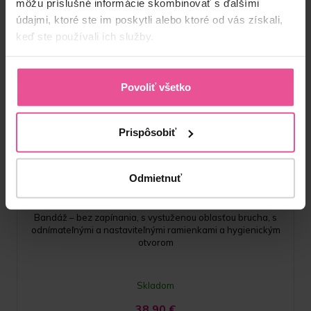
môžu príslušné informácie skombinovať s ďalšími
údajmi, ktoré ste im poskytli alebo ktoré od vás získali,
keď ste používali ich služby.
Povoliť všetko
Prispôsobiť
Telová
Čierna
VH special
Odmietnuť
Bandáž – bez zapínania, s vystuženou oblasťou brucha, s
odnímateľnými a nastaviteľnými ramienkami a hygienickým
otvorom
Skladom
38,90
€