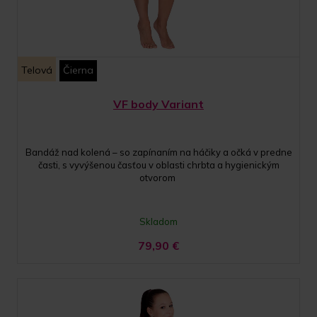
Telová
Čierna
VF body Variant
Bandáž nad kolená – so zapínaním na háčiky a očká v predne
časti, s vyvýšenou časťou v oblasti chrbta a hygienickým
otvorom
Skladom
79,90
€