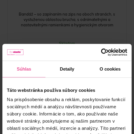
Bandáž – so zapínaním na zips na oboch stranách, s
vystuženou oblasťou brucha, s odnímateľnými a
nastaviteľnými ramienkami a hygienickým otvorom
Skladom
62,90
€
Súhlas
Detaily
O cookies
Táto webstránka používa súbory cookies
Na prispôsobenie obsahu a reklám, poskytovanie funkcií
sociálnych médií a analýzu návštevnosti používame
súbory cookie. Informácie o tom, ako používate naše
webové stránky, poskytujeme aj našim partnerom v
oblasti sociálnych médií, inzercie a analýzy. Títo partneri