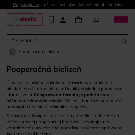
Registrujte sa
a užite si rýchlejšie dokončenie objednávky
SK
Pooperačná bielizeň
Pooperačná bielizeň
Úspech plastického zákroku nezávisí len od zručností
plastického chirurga, ale aj od kvality následnej pooperačnej
starostlivosti.
Kompresívna terapia je podstatnou
súčasťou rekonvalescencie.
Nosenie bandáže po operácii
napomáha hojeniu a minimalizuje opuchy.
Správny typ, kompresia, veľkosť a pohodlie sú dôležité pri
voľbe správnej pooperačnej bandáže. Neváhajte nás
kontaktovať a my vám radi poradíme s výberom správneho
typu a veľkosti bielizne.