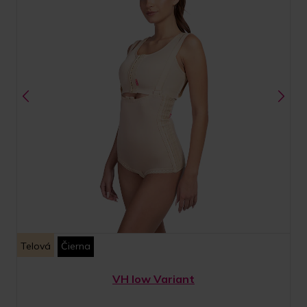
Telová
Čierna
VH low Variant