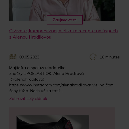
Zaujímavosti
O živote, kompresívnej bielizni a recepte na úspech
s Alenou Hradilovou
09.05.2023
16 minutes
Majiteľka a spoluzakladateľka
značky LIPOELASTIC®, Alena Hradilová
(@alenahradilova)
https://www.instagram.com/alenahradilova/, vie, po čom
ženy túžia. Nech už sa totiž...
Zobraziť celý článok