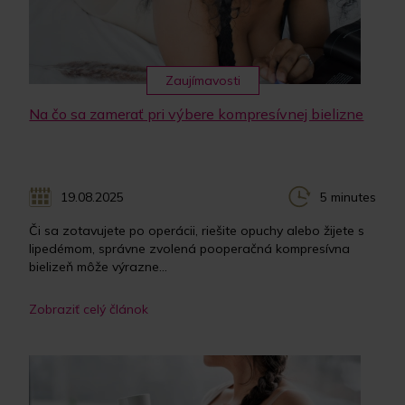
Zaujímavosti
Na čo sa zamerať pri výbere kompresívnej bielizne
19.08.2025
5 minutes
Či sa zotavujete po operácii, riešite opuchy alebo žijete s
lipedémom, správne zvolená pooperačná kompresívna
bielizeň môže výrazne...
Zobraziť celý článok