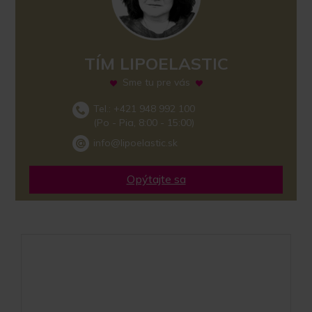
TÍM LIPOELASTIC
Sme tu pre vás
Tel.: +421 948 992 100
(Po - Pia, 8:00 - 15:00)
info@lipoelastic.sk
Opýtajte sa