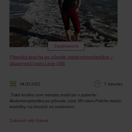
Zaujímavosti
Plastika brucha po pôrode (abdominoplastika) –
skúsenosti pani Lívie (38)
04.03.2022
7 minutes
„Také bruško som nemala snáď ani v puberte“
Abdominoplastika po pôrode, Lívia 38 rokov Patríte medzi
mamičky, na ktorých sa materstvo...
Zobraziť celý článok