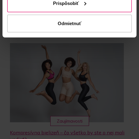
Spoločnosť LIPOELASTIC privítala leto oslavou svojho 20.
Prispôsobiť
výročia spolu so všetkými svojimi tímami, exportnými
partnermi a významnými...
Odmietnuť
Zobraziť celý článok
Zaujímavosti
Kompresívna bielizeň – čo všetko by ste o nej mali