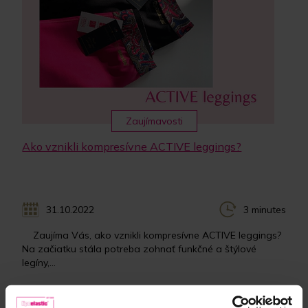
Zaujímavosti
Ako vznikli kompresívne ACTIVE leggings?
31.10.2022
3 minutes
Zaujíma Vás, ako vznikli kompresívne ACTIVE leggings?
Na začiatku stála potreba zohnať funkčné a štýlové
legíny,...
Zobraziť celý článok