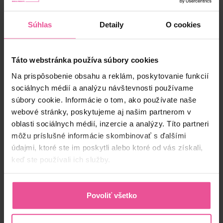
Súhlas
Detaily
O cookies
Táto webstránka používa súbory cookies
Na prispôsobenie obsahu a reklám, poskytovanie funkcií
sociálnych médií a analýzu návštevnosti používame
súbory cookie. Informácie o tom, ako používate naše
webové stránky, poskytujeme aj našim partnerom v
oblasti sociálnych médií, inzercie a analýzy. Títo partneri
môžu príslušné informácie skombinovať s ďalšími
Zaujímavosti
údajmi, ktoré ste im poskytli alebo ktoré od vás získali,
Z Českej republiky medzi svetovú špičku výrobcov
keď ste používali ich služby.
pooperačnej bielizne – LIPOELASTIC oslávil 20
rokov
Povoliť všetko
19.07.2022
2 minutes