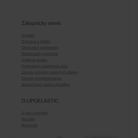
Zákaznícky servis
Kontakt
Doprava a platba
Obchodné podmienky
Reklamačný poriadok
Vrátenie tovaru
Podmienky uplatnenia zliav
Zásady ochrany osobných údajov
Zásady whistleblowingu
Bezpečnosť našich výrobkov
O LIPOELASTIC
O nás a kontakt
Benefity
Recenzie