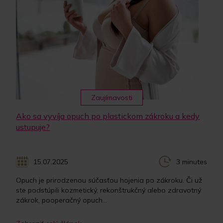
Zaujímavosti
Ako sa vyvíja opuch po plastickom zákroku a kedy
ustupuje?
15.07.2025
3 minutes
Opuch je prirodzenou súčasťou hojenia po zákroku. Či už
ste podstúpili kozmetický, rekonštrukčný alebo zdravotný
zákrok, pooperačný opuch...