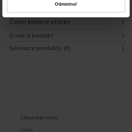
Odmietnuť
Parametre
Často kladené otázky
O nás a kontakt
Súvisiace produkty (4)
Zákaznícky servis
Kontakt