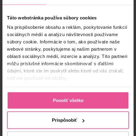
Táto webstránka používa súbory cookies
Skladom
Na prispôsobenie obsahu a reklám, poskytovanie funkcií
sociálnych médií a analýzu návštevnosti používame
44,90 €
súbory cookie. Informácie o tom, ako používate naše
webové stránky, poskytujeme aj našim partnerom v
oblasti sociálnych médií, inzercie a analýzy. Títo partneri
-
+
Vložiť do košíka
môžu príslušné informácie skombinovať s ďalšími
údajmi, ktoré ste im poskytli alebo ktoré od vás získali,
keď ste používali ich služby.
Produktový kód:
LIPO2003
EAN:
8591846001709
Výrobca:
LIPOELASTIC
Povoliť všetko
Doprava
Prispôsobiť
Opis produktu