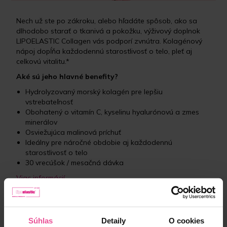
Nech už ste po zákroku, alebo hľadáte spôsob, ako sa
dlhodobo starať o tkanivá a pokožku, výživový doplnok
LIPOELASTIC Collagen vás podporí zvnútra. Kolagénový
nápoj dopĺňa každodennú starostlivosť o telo, pleť aj
celkovú vitalitu.*
Aké sú jeho hlavné benefity?
Hydrolyzovaný morský kolagén pre lepšiu
vstrebateľnosť
Obohatený o vitamín C, kyselinu hyalurónovú a zmes
minerálov
Osviežujúca malinová príchuť
Ideálny pre náročné obdobie aj každodennú
starostlivosť o telo
30 vrecúšok / mesačná dávka
Viac informácií
Výživový doplnok
Súhlas
Detaily
O cookies