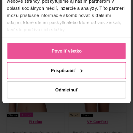
webové stránky, poskytujeme aj našim partnerom v
oblasti sociálnych médií, inzercie a analýzy. Títo partneri
môžu príslušné informácie skombinovať s ďalšími
údajmi, ktoré ste im poskytli alebo ktoré od vás získali,
keď ste používali ich služby.
Povoliť všetko
Prispôsobiť
Odmietnuť
Čierna
Ružová
Telová
Čierna
PI relax
VH Comfort
Kompresívna pooperačná podprsenka
Bandáž – so zapínaním na zips na