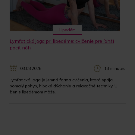
Lipedém
Lymfatická joga pri lipedéme: cvičenie pre ľahší
pocit nôh
03.08.2026
13 minutes
Lymfatická joga je jemná forma cvičenia, ktorá spája
pomalý pohyb, hlboké dýchanie a relaxačné techniky. U
žien s lipedémom môže...