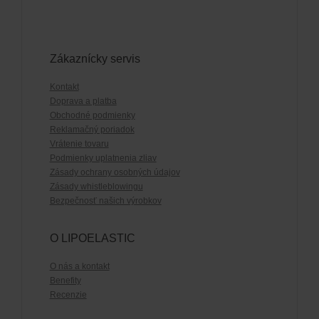
Zákaznícky servis
Kontakt
Doprava a platba
Obchodné podmienky
Reklamačný poriadok
Vrátenie tovaru
Podmienky uplatnenia zliav
Zásady ochrany osobných údajov
Zásady whistleblowingu
Bezpečnosť našich výrobkov
O LIPOELASTIC
O nás a kontakt
Benefity
Recenzie