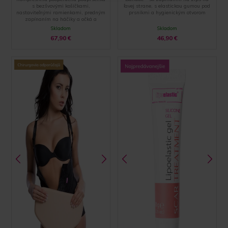
s bezšvovými košíčkami,
ľavej strane, s elastickou gumou pod
nastaviteľnými ramienkami, predným
prsníkmi a hygienickým otvorom
zapínaním na háčiky a očká a
zakončením pomocou špeciálnej
Skladom
Skladom
hemming technólogie
67,90
€
46,90
€