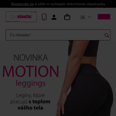
Registrujte sa
a užite si rýchlejšie dokončenie objednávky
SK