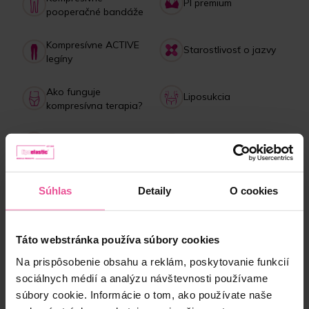
PI premium
pooperačné bandáže
Kompresívne ACTIVE
Starostlivosť o jazvy
legíny
Ako funguje
Liposukcia
kompresívna terapia?
Starostlivosť o
Lipedém
bandáže
Platba, doručenie,
Kolagénový drink
Súhlas
Detaily
O cookies
reklamácie
Táto webstránka používa súbory cookies
NAJPREDÁVANEJŠIE produkty
Na prispôsobenie obsahu a reklám, poskytovanie funkcií
sociálnych médií a analýzu návštevnosti používame
súbory cookie. Informácie o tom, ako používate naše