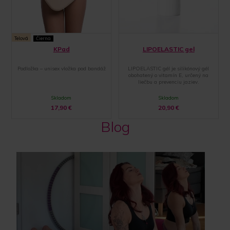
Telová
Čierna
KPad
LIPOELASTIC gel
Podložka – unisex vložka pod bandáž
LIPOELASTIC gél je silikónový gél
obohatený o vitamín E, určený na
liečbu a prevenciu jaziev.
Skladom
Skladom
17,90
€
20,90
€
Blog