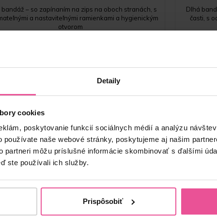
 bandáž – so zapínaním na zips na oboch stranách, s
Dlhá band
mateľnými a nastaviteľnými ramienkami a hygienickým
časti, s
otvorom
Skladom
113,90
€
Detaily
bory cookies
eklám, poskytovanie funkcií sociálnych médií a analýzu návšte
o používate naše webové stránky, poskytujeme aj našim partner
to partneri môžu príslušné informácie skombinovať s ďalšími údaj
ď ste používali ich služby.
Prispôsobiť