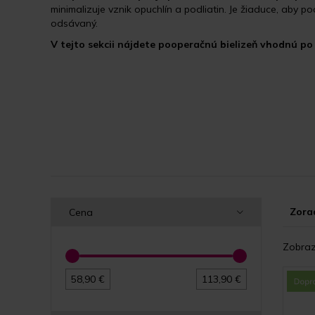
minimalizuje vznik opuchlín a podliatin. Je žiaduce, aby po
odsávaný.
V tejto sekcii nájdete pooperačnú bielizeň vhodnú po l
Zorad
Cena
Zobraz
58,90 €
113,90 €