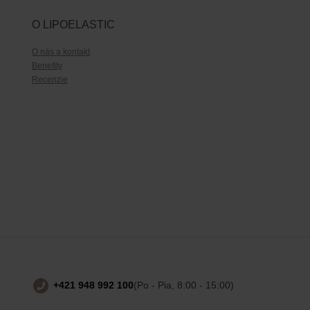
O LIPOELASTIC
O nás a kontakt
Benefity
Recenzie
+421 948 992 100
(Po - Pia, 8:00 - 15:00)