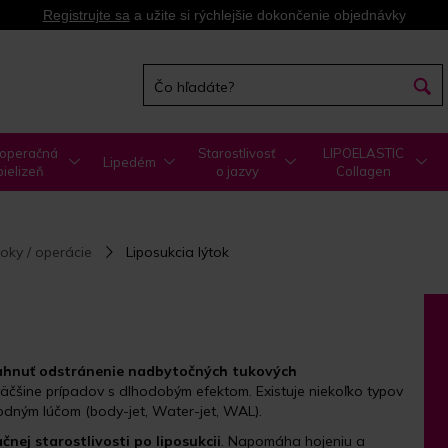
Registrujte sa
a užite si rýchlejšie dokončenie objednávky
operačná
Starostlivosť
LIPOELASTIC
Lipedém
bielizeň
o jazvy
Collagen
oky / operácie
Liposukcia lýtok
osiahnuť odstránenie nadbytočných tukových
äčšine prípadov s dlhodobým efektom. Existuje niekoľko typov
vodným lúčom (body-jet, Water-jet, WAL).
nej starostlivosti po liposukcii
. Napomáha hojeniu a