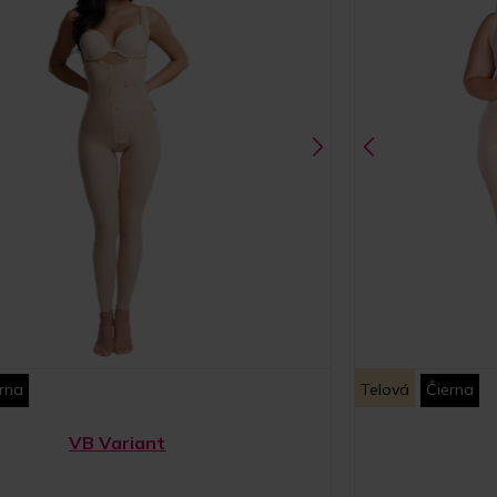
rna
Telová
Čierna
VB Variant