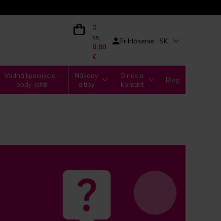
0
ks
Prihlásenie
SK
0,00
€
Vodná liposukcia -
Návody
O nás a
Blog
body-jet®
a tipy
kontakt