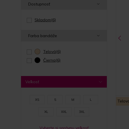
Dostupnosť
Skladom
(6)
Farba bandáže
Telová
(6)
Čierna
(6)
Veľkosť
XS
S
M
L
Telov
XL
XXL
3XL
Vyberte si správnu veľkosť