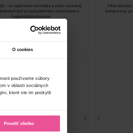
áž – so zapínaním na háčiky a očká v prednej
Dlhá dámska 
 odnímateľnými a nastaviteľnými ramienkami a
kompresiou, pr
hygienickým otvorom
Skladom
77,90
€
O cookies
vnosti používame súbory
om v oblasti sociálnych
mi, ktoré ste im poskytli
Povoliť všetko