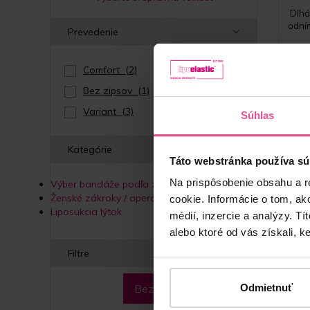
Dlhá
odní
Prevedenie
Comfort
(2)
Bez zipsov
(1)
Variant
(3)
Súhlas
Kategórie
Táto webstránka používa sú
Na prispôsobenie obsahu a r
Výber bandáže podľa zákroku
Ženské zákroky / operácie
cookie. Informácie o tom, ak
Liposukcia lýtok
médií, inzercie a analýzy. Tí
alebo ktoré od vás získali, ke
Filtre
Odmietnuť
Bez filtra