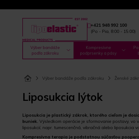
+421 948 992 100
(Po - Pia, 8:00 - 15:00)
Výber bandáže
Kompresívne
Po
podľa zákroku
podprsenky a pásy
Výber bandáže podľa zákroku
Ženské zákr
Liposukcia lýtok
Liposukcia je plastický zákrok, ktorého cieľom je d
buniek.
Výsledkom operácie je sformovanie postavy, vo v
liposukcií, napr. tumescenčná, vibračná alebo liposukcia 
Kompresívna terapia je podstatnou
súčasťou pooperač