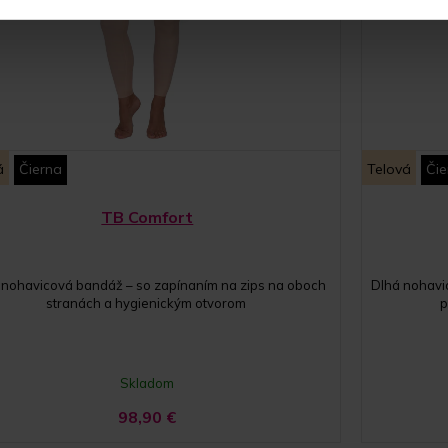
á
Čierna
Telová
Čie
TB Comfort
 nohavicová bandáž – so zapínaním na zips na oboch
Dlhá nohavi
stranách a hygienickým otvorom
p
Skladom
98,90
€