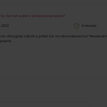
by ste mali vedieť o kompresívnej bielizni?
.2022
6 minutes
i ste chirurgický zákrok a prišiel čas na rekonvalescenciu? Nezabudn
pojená...