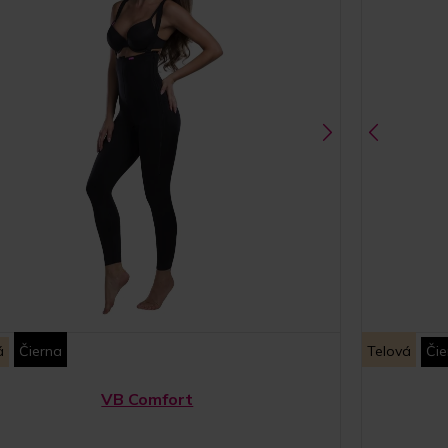
á
Čierna
Telová
Čie
VB Comfort