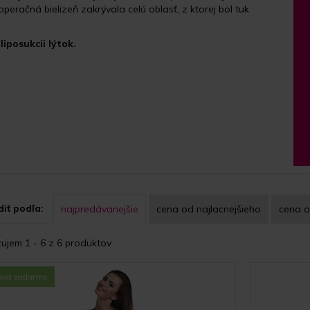
operačná bielizeň zakrývala celú oblasť, z ktorej bol tuk
iposukcii lýtok.
iť podľa:
najpredávanejšie
cena
od najlacnejšieho
cena
o
ujem 1 - 6 z 6 produktov