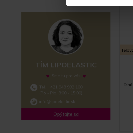
Telov
TÍM LIPOELASTIC
Sme tu pre vás
Dlhá
Tel.: +421 948 992 100
(Po - Pia, 8:00 - 15:00)
info@lipoelastic.sk
Opýtajte sa