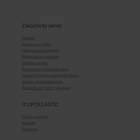
Zákaznícky servis
Kontakt
Doprava a platba
Obchodné podmienky
Reklamačný poriadok
Vrátenie tovaru
Podmienky uplatnenia zliav
Zásady ochrany osobných údajov
Zásady whistleblowingu
Bezpečnosť našich výrobkov
O LIPOELASTIC
O nás a kontakt
Benefity
Recenzie