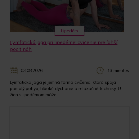
Lipedém
Lymfatická joga pri lipedéme: cvičenie pre ľahší
pocit nôh
03.08.2026
13 minutes
Lymfatická joga je jemná forma cvičenia, ktorá spája
pomalý pohyb, hlboké dýchanie a relaxačné techniky. U
žien s lipedémom môže...