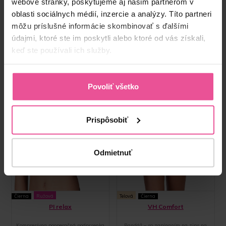
webové stránky, poskytujeme aj našim partnerom v
oblasti sociálnych médií, inzercie a analýzy. Títo partneri
môžu príslušné informácie skombinovať s ďalšími
údajmi, ktoré ste im poskytli alebo ktoré od vás získali,
keď ste používali ich služby.
Povoliť všetko
Prispôsobiť
Odmietnuť
Čierna
Ružová
Telová
Čierna
PI relax
VH Comfort
Kompresívna pooperačná podprsenka
Bandáž – so zapínaním na zips na