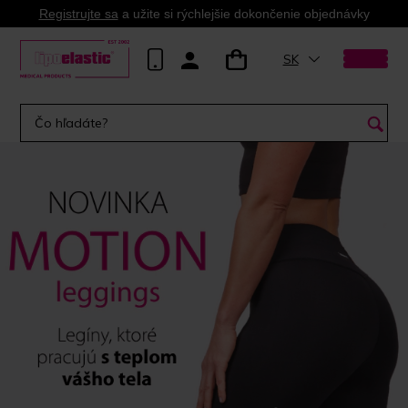
Registrujte sa
a užite si rýchlejšie dokončenie objednávky
SK