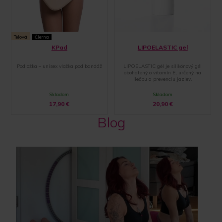
Telová
Čierna
KPad
LIPOELASTIC gel
Podložka – unisex vložka pod bandáž
LIPOELASTIC gél je silikónový gél
obohatený o vitamín E, určený na
liečbu a prevenciu jaziev.
Skladom
Skladom
17,90
€
20,90
€
Blog