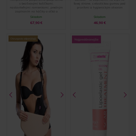
s bezšvovými košíčkami,
ľavej strane, s elastickou gumou pod
nastaviteľnými ramienkami, predným
prsníkmi a hygienickým otvorom
zapínaním na háčiky a očká a
zakončením pomocou špeciálnej
Skladom
Skladom
hemming technólogie
67,90
€
46,90
€