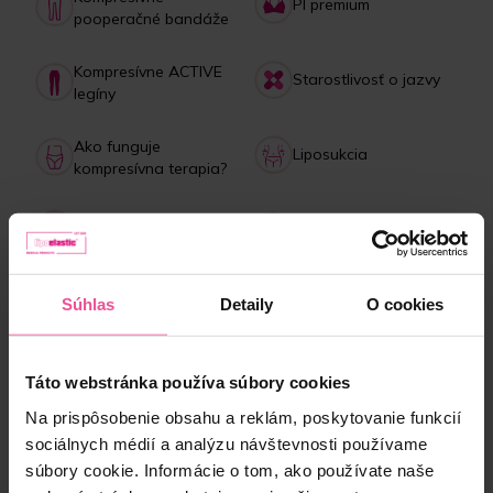
PI premium
pooperačné bandáže
Kompresívne ACTIVE
Starostlivosť o jazvy
legíny
Ako funguje
Liposukcia
kompresívna terapia?
Starostlivosť o
Lipedém
bandáže
Platba, doručenie,
Kolagénový drink
Súhlas
Detaily
O cookies
reklamácie
Táto webstránka používa súbory cookies
NAJPREDÁVANEJŠIE produkty
Na prispôsobenie obsahu a reklám, poskytovanie funkcií
sociálnych médií a analýzu návštevnosti používame
súbory cookie. Informácie o tom, ako používate naše