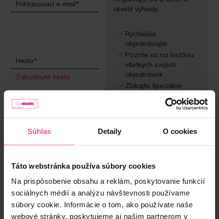
skvelé výhody
Rýchlejšie
objednávajte
Pozrite sa na históriu
všetkých svojich
objednávok
Zabudnuté heslo
Získajte špeciálne
ponuky
a mnoho ďalšieho...
Súhlas
Detaily
O cookies
Prihlásiť
Registrácia
Táto webstránka používa súbory cookies
Na prispôsobenie obsahu a reklám, poskytovanie funkcií
sociálnych médií a analýzu návštevnosti používame
súbory cookie. Informácie o tom, ako používate naše
webové stránky, poskytujeme aj našim partnerom v