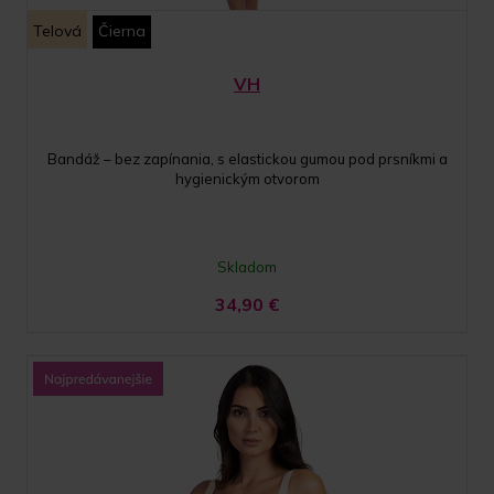
Telová
Čierna
VH
Bandáž – bez zapínania, s elastickou gumou pod prsníkmi a
hygienickým otvorom
Skladom
34,90
€