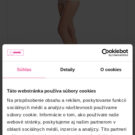
Telová
Čierna
Súhlas
Detaily
O cookies
VH special Comfort
Táto webstránka používa súbory cookies
Bandáž – so zapínaním na zips na oboch stranách, s
vystuženou oblasťou brucha, s odnímateľnými a
Na prispôsobenie obsahu a reklám, poskytovanie funkcií
nastaviteľnými ramienkami a hygienickým otvorom
sociálnych médií a analýzu návštevnosti používame
súbory cookie. Informácie o tom, ako používate naše
webové stránky, poskytujeme aj našim partnerom v
Skladom
oblasti sociálnych médií, inzercie a analýzy. Títo partneri
62,90
€