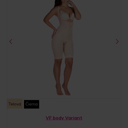
Telová
Čierna
VF body Variant