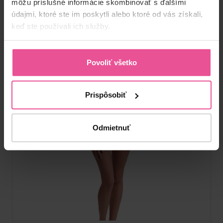
môžu príslušné informácie skombinovať s ďalšími
údajmi, ktoré ste im poskytli alebo ktoré od vás získali,
keď ste používali ich služby.
Povoliť všetko
Prispôsobiť
Odmietnuť