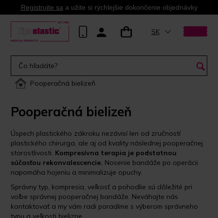
Registrujte sa
a užite si rýchlejšie dokončenie objednávky
SK
Pooperačná bielizeň
Pooperačná bielizeň
Úspech plastického zákroku nezávisí len od zručností
plastického chirurga, ale aj od kvality následnej pooperačnej
starostlivosti.
Kompresívna terapia je podstatnou
súčasťou rekonvalescencie.
Nosenie bandáže po operácii
napomáha hojeniu a minimalizuje opuchy.
Správny typ, kompresia, veľkosť a pohodlie sú dôležité pri
voľbe správnej pooperačnej bandáže. Neváhajte nás
kontaktovať a my vám radi poradíme s výberom správneho
typu a veľkosti bielizne.