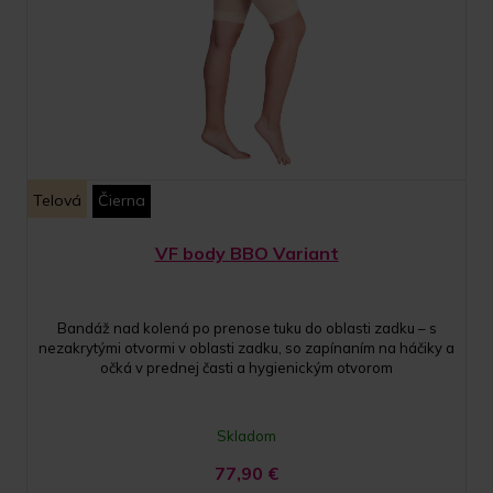
Telová
Čierna
VF body BBO Variant
Bandáž nad kolená po prenose tuku do oblasti zadku – s
nezakrytými otvormi v oblasti zadku, so zapínaním na háčiky a
očká v prednej časti a hygienickým otvorom
Skladom
77,90
€