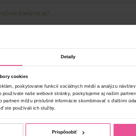
čnej bielizne je?
Detaily
peráciu?
bory cookies
eklám, poskytovanie funkcií sociálnych médií a analýzu návšte
o používate naše webové stránky, poskytujeme aj našim partner
to partneri môžu príslušné informácie skombinovať s ďalšími údaj
ď ste používali ich služby.
Prispôsobiť