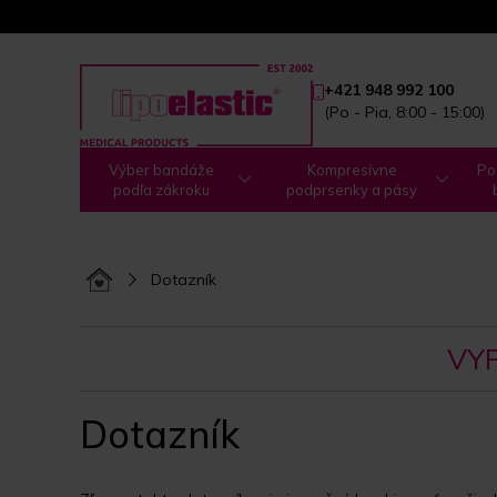
+421 948 992 100
(Po - Pia, 8:00 - 15:00)
Výber bandáže
Kompresívne
Po
podľa zákroku
podprsenky a pásy
Dotazník
VYP
Dotazník