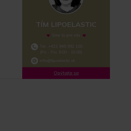
TÍM LIPOELASTIC
Sme tu pre vás
Tel.: +421 948 992 100
(Po - Pia, 8:00 - 15:00)
info@lipoelastic.sk
Opýtajte sa