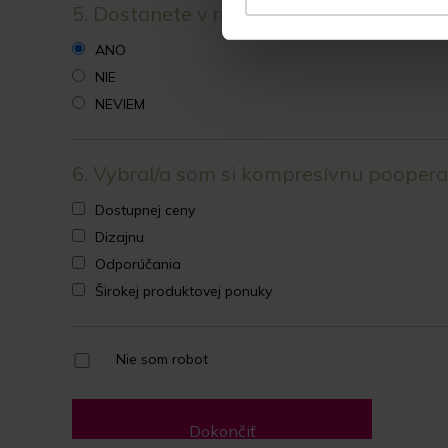
5. Dostanete v rámci operácie kompresí
ANO
NIE
NEVIEM
6. Vybral/a som si kompresívnu poopera
Dostupnej ceny
Dizajnu
Odporúčania
Širokej produktovej ponuky
Nie som robot
Dokončiť