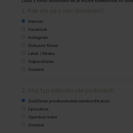
Zľavu z tohto dotazníka nie je možné kombinovať so žiad
1. Kde ste sa o nás dozvedeli?
Internet
Facebook
Instagram
Diskusné fórum
Lekár / Klinika
Odporúčania
Ostatné
2. Aký typ zákroku ste podstúpili:
Zväčšenie prsníkov/redukcia/rekonštrukcia
Liposukcia
Operácia tváre
Ostatné