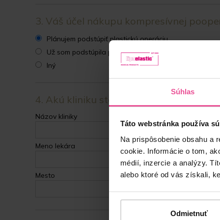
3. Váš účel nákupu kompresívnej poopera
Plánujem podstúpiť plastickú operáciu
Už som podstúpila plastickú operáciu
Iný
Súhlas
4. Akú kliniku ste zvolili pre plastickú o
Názov kliniky
Táto webstránka používa sú
Na prispôsobenie obsahu a r
Meno lekára
cookie. Informácie o tom, ak
médií, inzercie a analýzy. Tí
alebo ktoré od vás získali, ke
Mesto
Odmietnuť