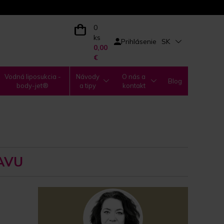
0
ks
Prihlásenie
SK
0,00
€
Vodná liposukcia -
Návody
O nás a
Blog
body-jet®
a tipy
kontakt
AVU