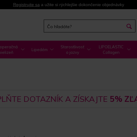
Registrujte sa
a užite si rýchlejšie dokončenie objednávky
operačná
Starostlivosť
LIPOELASTIC
Lipedém
bielizeň
o jazvy
Collagen
LŇTE DOTAZNÍK A ZÍSKAJTE
5% ZĽ