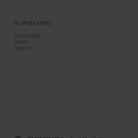
O LIPOELASTIC
O nás a kontakt
Benefity
Recenzie