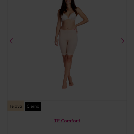
Telová
Čierna
TF Comfort