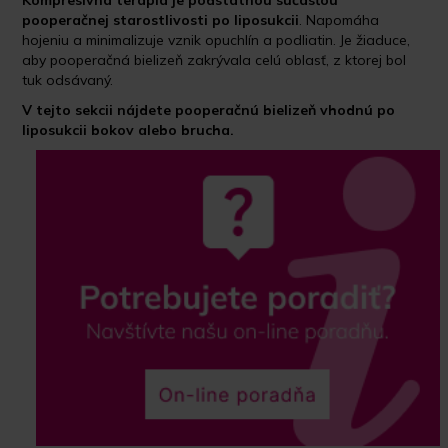
Kompresívna terapia je podstatnou
súčasťou
pooperačnej starostlivosti po liposukcii
. Napomáha
hojeniu a minimalizuje vznik opuchlín a podliatin. Je žiaduce,
aby pooperačná bielizeň zakrývala celú oblasť, z ktorej bol
tuk odsávaný.
V tejto sekcii nájdete pooperačnú bielizeň vhodnú po
liposukcii bokov alebo brucha.