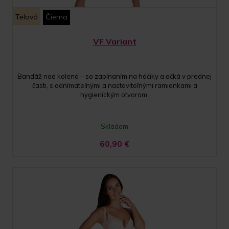
Telová
Čierna
VF Variant
Bandáž nad kolená – so zapínaním na háčiky a očká v prednej
časti, s odnímateľnými a nastaviteľnými ramienkami a
hygienickým otvorom
Skladom
60,90
€