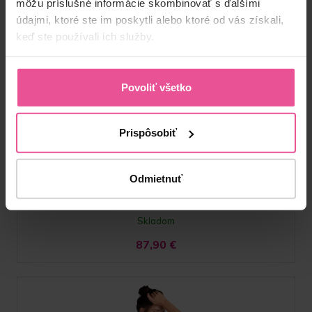
môžu príslušné informácie skombinovať s ďalšími
údajmi, ktoré ste im poskytli alebo ktoré od vás získali,
keď ste používali ich služby.
Telová
Čierna
Povoliť všetko
VD body BBO Variant
Prispôsobiť
Bandáž pod kolená po prenose tuku do oblasti zadku – s
nezakrytými otvormi v oblasti zadku, so zapínaním na háčiky a
očká v prednej časti a hygienickým otvorom
Odmietnuť
Skladom
87,90
€