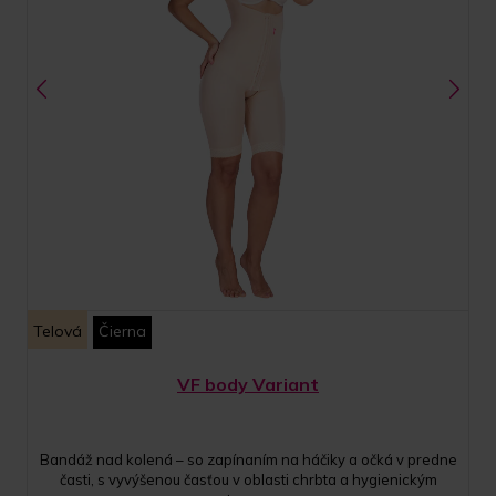
Telová
Čierna
VF body Variant
Bandáž nad kolená – so zapínaním na háčiky a očká v predne
časti, s vyvýšenou časťou v oblasti chrbta a hygienickým