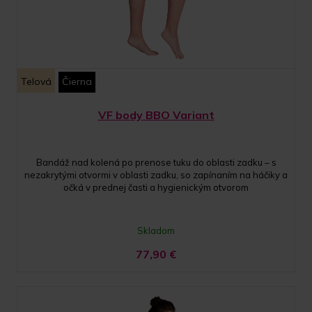
Telová
Čierna
VF body BBO Variant
Bandáž nad kolená po prenose tuku do oblasti zadku – s
nezakrytými otvormi v oblasti zadku, so zapínaním na háčiky a
očká v prednej časti a hygienickým otvorom
Skladom
77,90
€