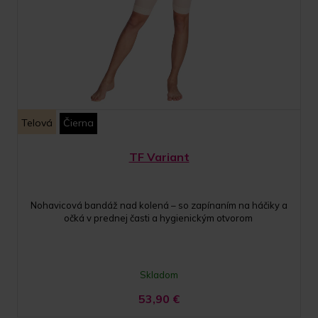
Telová
Čierna
TF Variant
Nohavicová bandáž nad kolená – so zapínaním na háčiky a
očká v prednej časti a hygienickým otvorom
Skladom
53,90
€