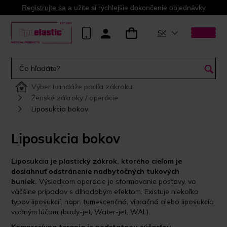
Registrujte sa
a užite si rýchlejšie dokončenie objednávky
SK
Výber bandáže podľa zákroku
Ženské zákroky / operácie
Liposukcia bokov
Liposukcia bokov
Liposukcia je plastický zákrok, ktorého cieľom je
dosiahnuť odstránenie nadbytočných tukových
buniek.
Výsledkom operácie je sformovanie postavy, vo
väčšine prípadov s dlhodobým efektom. Existuje niekoľko
typov liposukcií, napr. tumescenčná, vibračná alebo liposukcia
vodným lúčom (body-jet, Water-jet, WAL).