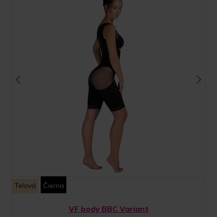
Telová
Čierna
VF body BBC Variant