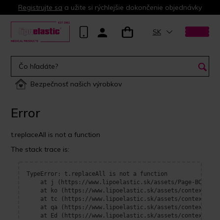
Registrujte sa
a užite si rýchlejšie dokončenie objednávky
SK
Bezpečnosť našich výrobkov
Error
t.replaceAll is not a function
The stack trace is:
TypeError: t.replaceAll is not a function

    at j (https://www.lipoelastic.sk/assets/Page-BOrFn-e4
    at ko (https://www.lipoelastic.sk/assets/context-DEl
    at tc (https://www.lipoelastic.sk/assets/context-DEl
    at qa (https://www.lipoelastic.sk/assets/context-DEl
    at Ed (https://www.lipoelastic.sk/assets/context-DEl