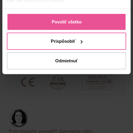
keď ste používali ich služby.
Vrátenie tovaru
Podmienky uplatnenia zliav
Zásady ochrany osobných údajov
Zásady whistleblowingu
Povoliť všetko
Bezpečnosť našich výrobkov
O LIPOELASTIC
Prispôsobiť
O nás a kontakt
Benefity
Odmietnuť
Recenzie
Potrebujete poradiť? Zavolajte nám.