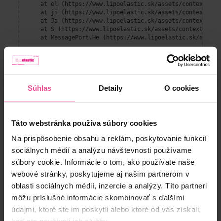
    at el (https://www.lipoelastic.sk/assets/context-DEl
    at ji (https://www.lipoelastic.sk/assets/context-DEl
    at Ja (https://www.lipoelastic.sk/assets/context-DEl
    at S (https://www.lipoelastic.sk/assets/context-DEllq
    at MessagePort.He (https://www.lipoelastic.sk/assets
Súhlas
Detaily
O cookies
Táto webstránka používa súbory cookies
Na prispôsobenie obsahu a reklám, poskytovanie funkcií
sociálnych médií a analýzu návštevnosti používame
súbory cookie. Informácie o tom, ako používate naše
Zákaznícky servis
webové stránky, poskytujeme aj našim partnerom v
Kontakt
oblasti sociálnych médií, inzercie a analýzy. Títo partneri
Doprava a platba
môžu príslušné informácie skombinovať s ďalšími
Obchodné podmienky
údajmi, ktoré ste im poskytli alebo ktoré od vás získali,
Reklamačný poriadok