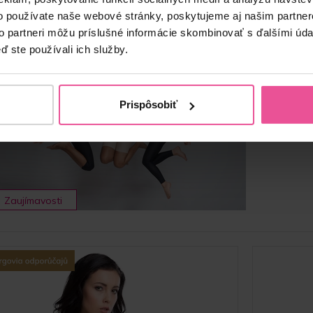
o používate naše webové stránky, poskytujeme aj našim partner
to partneri môžu príslušné informácie skombinovať s ďalšími údaj
Čo všetko 
ď ste používali ich služby.
19.05
Prispôsobiť
Podstúpil
mala byť s
Zaujímavosti