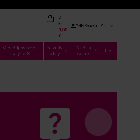
0
ks
Prihlásenie
SK
0,00
€
Vodná liposukcia -
Návody
O nás a
Blog
body-jet®
a tipy
kontakt