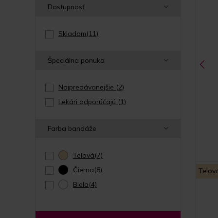
Dostupnosť
Skladom
(11)
Špeciálna ponuka
Najpredávanejšie
(2)
Lekári odporúčajú
(1)
Farba bandáže
Telová
(7)
Čierna
(8)
Telov
Biela
(4)