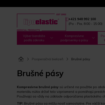
+421 948 992 100
(Po - Pia, 8:00 - 15:00)
Výber bandáže
Kompresívne
Po
podľa zákroku
podprsenky a pásy
Pooperačná bielizeň
Brušné pásy
Brušné pásy
Kompresívne brušné pásy
sú určené na použitie po abd
materiálu nútia držať telo vzpriamené a pomáhajú predc
Používajú sa vždy na základe odporúčania plastického ch
TIP:
Brušné pásy sa môžu nosiť samostatne. Pre väčší k