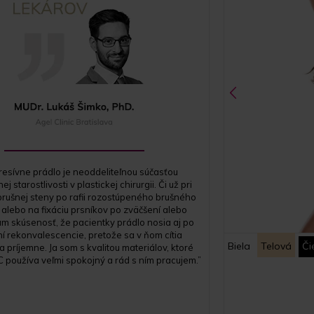
esívne prádlo je neoddeliteľnou súčasťou
 starostlivosti v plastickej chirurgii. Či už pri
brušnej steny po rafii rozostúpeného brušného
 alebo na fixáciu prsníkov po zväčšení alebo
m skúsenosť, že pacientky prádlo nosia aj po
í rekonvalescencie, pretože sa v ňom cítia
Biela
Telová
Či
 príjemne. Ja som s kvalitou materiálov, ktoré
 používa veľmi spokojný a rád s ním pracujem.”