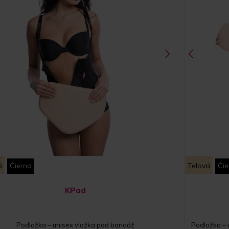
á
Čierna
Telová
Čie
KPad
Podložka – unisex vložka pod bandáž
Podložka – 