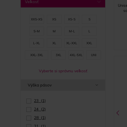
Veľkosť
Unise
s
XXS-XS
XS
XS-S
S
S-M
M
M-L
L
L-XL
XL
XL-XXL
XXL
XXL-3XL
3XL
4XL-5XL
UNI
Vyberte si správnu veľkosť
Výška pásov
23
(1)
24
(2)
28
(1)
31
(1)