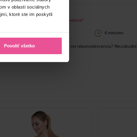
om v oblasti sociálnych
mi, ktoré ste im poskytli
by ste mali vedieť o kompresívnej bielizni?
.2022
6 minutes
Povoliť všetko
i ste chirurgický zákrok a prišiel čas na rekonvalescenciu? Nezabudn
pojená...