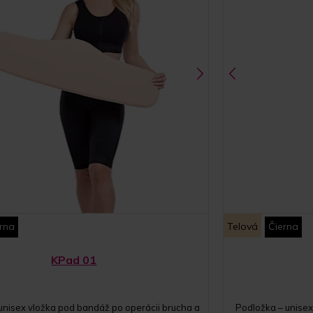
rna
Telová
Čierna
KPad 01
unisex vložka pod bandáž po operácii brucha a
Podložka – unisex