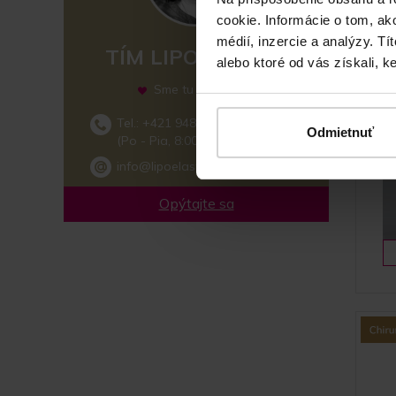
cookie. Informácie o tom, ak
médií, inzercie a analýzy. Tí
TÍM LIPOELASTIC
alebo ktoré od vás získali, ke
Sme tu pre vás
Tel.: +421 948 992 100
Odmietnuť
(Po - Pia, 8:00 - 15:00)
info@lipoelastic.sk
Opýtajte sa