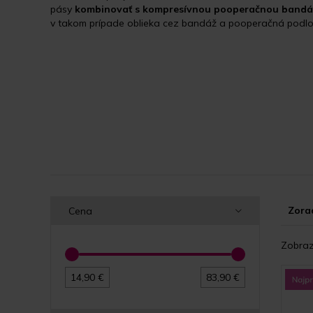
pásy
kombinovať s kompresívnou pooperačnou band
v takom prípade oblieka cez bandáž a pooperačná podl
Zorad
Cena
Zobraz
14,90 €
83,90 €