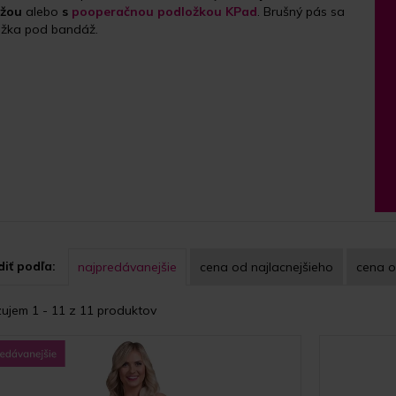
ážou
alebo
s
pooperačnou podložkou KPad
. Brušný pás sa
ožka pod bandáž.
iť podľa:
najpredávanejšie
cena
od najlacnejšieho
cena
o
ujem 1 - 11 z 11 produktov