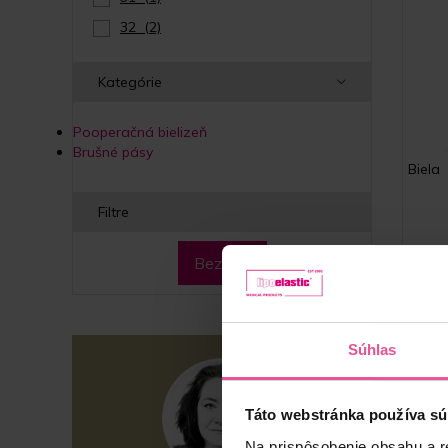
32
(2)
Kategórie
Pooperačná bielizeň
Brušné pásy
Biela
Filtre
Bez filtra
Unis
Súhlas
Táto webstránka používa sú
Na prispôsobenie obsahu a r