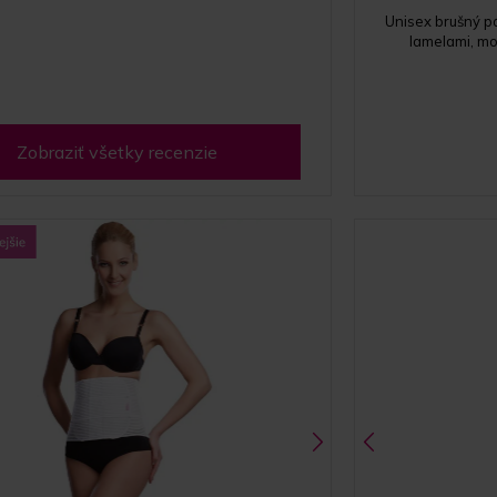
Unisex brušný p
lamelami, mo
Zobraziť všetky recenzie