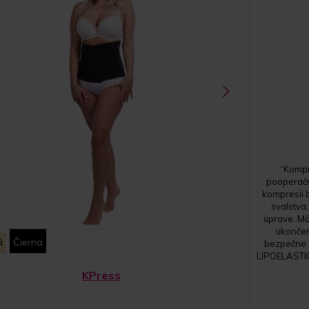
“Kompr
pooperačnej
kompresii 
svalstva,
úprave. Má
ukončen
á
Čierna
bezpečne a
LIPOELASTIC
KPress