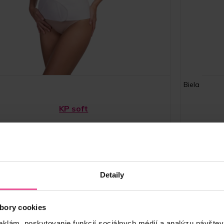
Biela
KP soft
ex brušný pás s vysokým podielom bavlny, výstužnými
Unisex bruš
lamelami a zapínaním na suchý zips pre pohodlnú
pooperačnú kompresiu.
Detaily
Skladom
bory cookies
55,90
€
eklám, poskytovanie funkcií sociálnych médií a analýzu návšte