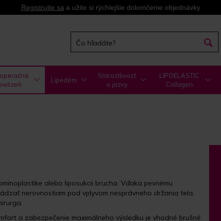
Registrujte sa
a užite si rýchlejšie dokončenie objednávky
operačná
Starostlivosť
LIPOELASTIC
Lipedém
bielizeň
o jazvy
Collagen
ominoplastike alebo liposukcii brucha. Vďaka pevnému
hádzať nerovnostiam pod vplyvom nesprávneho držania tela.
irurga.
omfort a zabezpečenie maximálneho výsledku je vhodné brušné