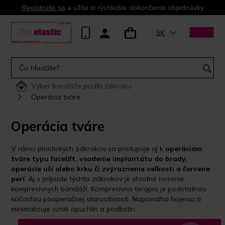
Registrujte sa
a užite si rýchlejšie dokončenie objednávky
SK
Výber bandáže podľa zákroku
Operácia tváre
Operácia tváre
V rámci plastických zákrokov sa pristupuje aj k
operáciám
tváre typu facelift, vsadenie implantátu do brady,
operácie uší alebo krku či zvýraznenie veľkosti a červene
perí
. Aj v prípade týchto zákrokov je vhodné nosenie
kompresívnych bandáží. Kompresívna terapia je podstatnou
súčasťou pooperačnej starostlivosti. Napomáha hojeniu a
minimalizuje vznik opuchlín a podliatin.