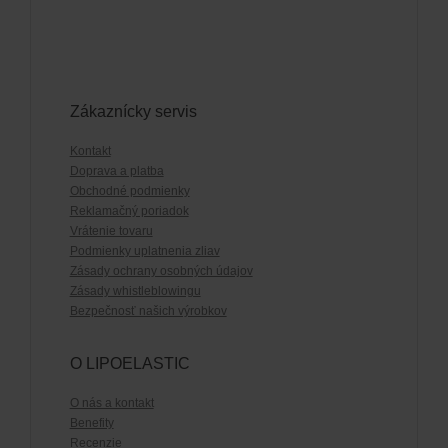
Zákaznícky servis
Kontakt
Doprava a platba
Obchodné podmienky
Reklamačný poriadok
Vrátenie tovaru
Podmienky uplatnenia zliav
Zásady ochrany osobných údajov
Zásady whistleblowingu
Bezpečnosť našich výrobkov
O LIPOELASTIC
O nás a kontakt
Benefity
Recenzie