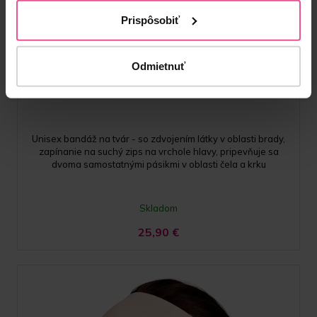
Prispôsobiť
Biela
Odmietnuť
FM 01
Unisex bandáž na tvár - so zdvojením látky v oblasti brady,
zapínanie na suchý zips na vrchole hlavy, pripevňuje sa
dvoma samostatnými pásikmi v oblasti čela a krku
Skladom
25,90
€