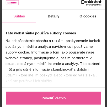
Skladom
25,90
€
Súhlas
Detaily
O cookies
Táto webstránka používa súbory cookies
Na prispôsobenie obsahu a reklám, poskytovanie funkcií
sociálnych médií a analýzu návštevnosti používame
súbory cookie. Informácie o tom, ako používate naše
webové stránky, poskytujeme aj našim partnerom v
oblasti sociálnych médií, inzercie a analýzy. Títo partneri
môžu príslušné informácie skombinovať s ďalšími
údajmi, ktoré ste im poskytli alebo ktoré od vás získali,
keď ste používali ich služby.
Povoliť všetko