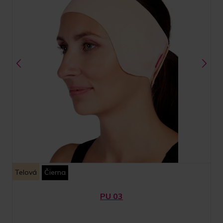
Telová
Čierna
PU 03