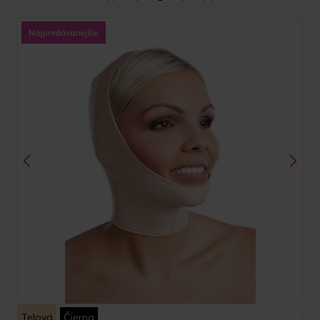
Telová
Čierna