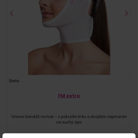
Biela
FM extra
Unisex bandáž na tvár – s pokrytím krku a dvojitým zapínaním
na suchý zips