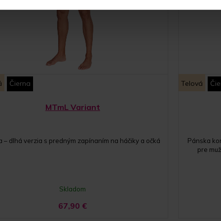
á
Čierna
Telová
Čie
MTmL Variant
a – dlhá verzia s predným zapínaním na háčiky a očká
Pánska ko
pre muž
Skladom
67,90
€