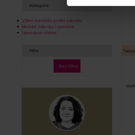
Kategórie
Výber bandáže podľa zákroku
Mužské zákroky / operácie
Liposukcia chrbta
Filtre
Telov
Bez filtra
Vest