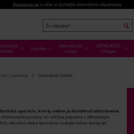
Registrujte sa
a užite si rýchlejšie dokončenie objednávky
operačná
Starostlivosť
LIPOELASTIC
Lipedém
bielizeň
o jazvy
Collagen
oky / operácie
Liposukcia chrbta
plastickú operáciu, ktorej cieľom je dosiahnuť odstránenie
 sformovanie postavy, vo väčšine prípadov s dlhodobým
enčná, vibračná alebo liposukcia vodným lúčom (body-jet,