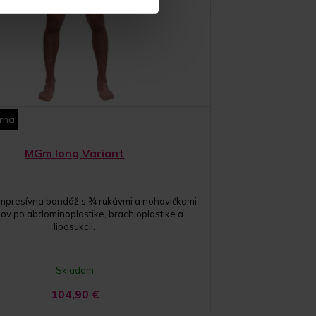
rna
MGm long Variant
mpresívna bandáž s ¾ rukávmi a nohavičkami
ov po abdominoplastike, brachioplastike a
liposukcii.
Skladom
104,90
€