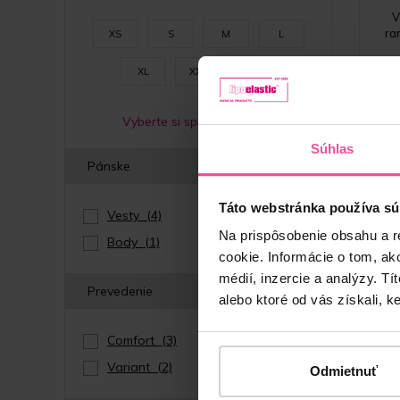
V
ra
XS
S
M
L
XL
XXL
3XL
Vyberte si správnu veľkosť
Súhlas
Pánske
Táto webstránka používa sú
Vesty
(4)
Na prispôsobenie obsahu a r
Body
(1)
cookie. Informácie o tom, ak
médií, inzercie a analýzy. Tí
Prevedenie
alebo ktoré od vás získali, ke
Comfort
(3)
Variant
(2)
Odmietnuť