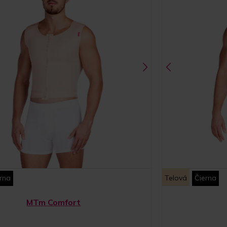
rna
Telová
Čierna
MTm Comfort