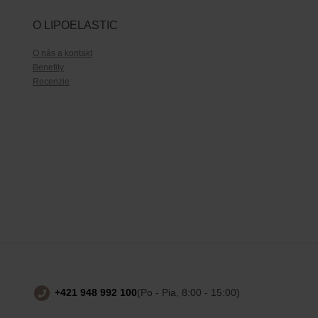
O LIPOELASTIC
O nás a kontakt
Benefity
Recenzie
+421 948 992 100
(Po - Pia, 8:00 - 15:00)