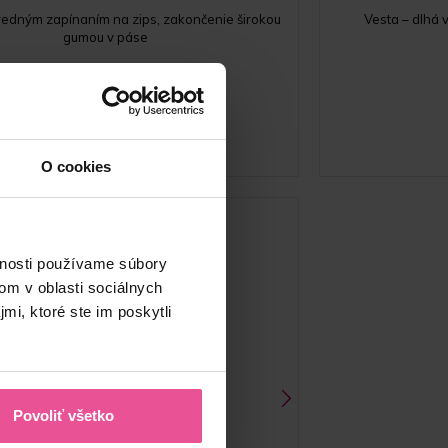
predným zapínaním na zips, zakončenie širokou
Vesta – dlhá 
gumou v páse
Skladom
62,90
€
O cookies
vnosti používame súbory
om v oblasti sociálnych
mi, ktoré ste im poskytli
Povoliť všetko