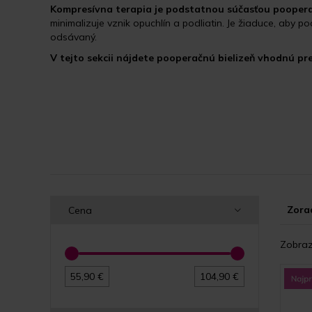
Kompresívna terapia je podstatnou
súčasťou pooperač
minimalizuje vznik opuchlín a podliatin. Je žiaduce, aby po
odsávaný.
V tejto sekcii nájdete pooperačnú bielizeň vhodnú pre
Zorad
Cena
Zobraz
55,90 €
104,90 €