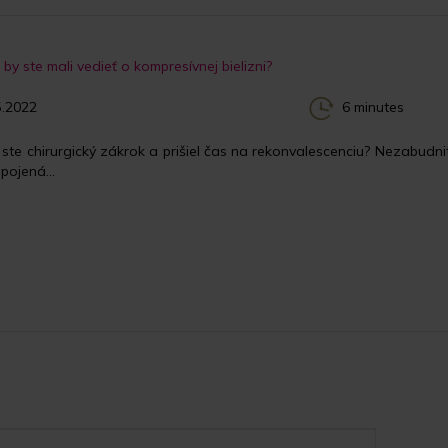
by ste mali vedieť o kompresívnej bielizni?
.2022
6 minutes
i ste chirurgický zákrok a prišiel čas na rekonvalescenciu? Nezabudn
pojená...