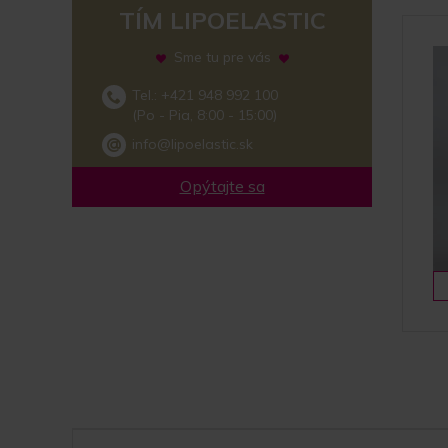
TÍM LIPOELASTIC
Sme tu pre vás
Tel.: +421 948 992 100
(Po - Pia, 8:00 - 15:00)
info@lipoelastic.sk
Opýtajte sa