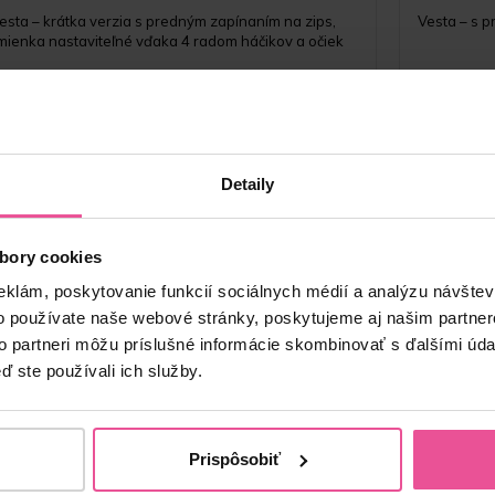
esta – krátka verzia s predným zapínaním na zips,
Vesta – s 
mienka nastaviteľné vďaka 4 radom háčikov a očiek
Skladom
55,90
€
Detaily
bory cookies
eklám, poskytovanie funkcií sociálnych médií a analýzu návšte
o používate naše webové stránky, poskytujeme aj našim partner
to partneri môžu príslušné informácie skombinovať s ďalšími údaj
ď ste používali ich služby.
Prispôsobiť