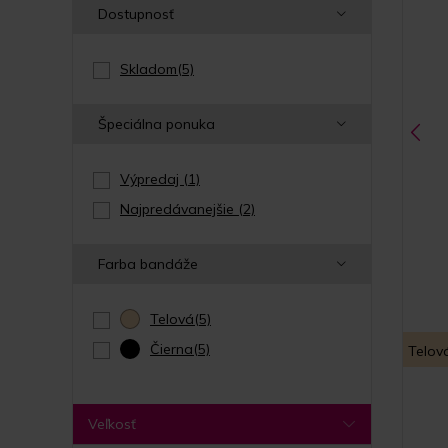
Dostupnosť
Skladom
(5)
Špeciálna ponuka
Výpredaj
(1)
Najpredávanejšie
(2)
Farba bandáže
Telová
(5)
Čierna
(5)
Telov
Veľkosť