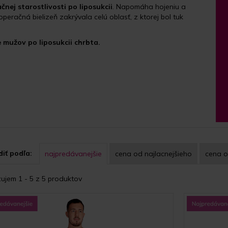
nej starostlivosti po liposukcii
. Napomáha hojeniu a
operačná bielizeň zakrývala celú oblasť, z ktorej bol tuk
 mužov po liposukcii chrbta.
iť podľa:
najpredávanejšie
cena
od najlacnejšieho
cena
o
ujem 1 - 5 z 5 produktov