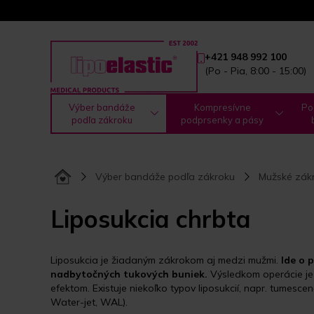
+421 948 992 100
(Po - Pia, 8:00 - 15:00)
Výber bandáže
Kompresívne
Po
podľa zákroku
podprsenky a pásy
Výber bandáže podľa zákroku
Mužské zákr
Liposukcia chrbta
Liposukcia je žiadaným zákrokom aj medzi mužmi.
Ide o 
nadbytočných tukových buniek.
Výsledkom operácie je
efektom. Existuje niekoľko typov liposukcií, napr. tumesc
Water-jet, WAL).