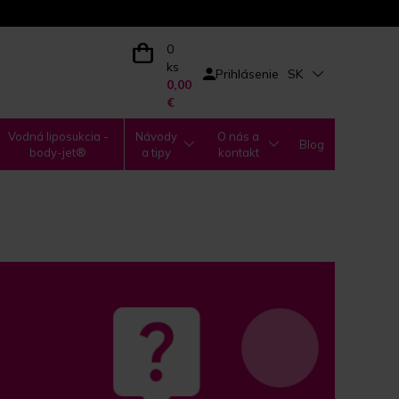
0
ks
Prihlásenie
SK
0,00
€
Vodná liposukcia -
Návody
O nás a
Blog
body-jet®
a tipy
kontakt