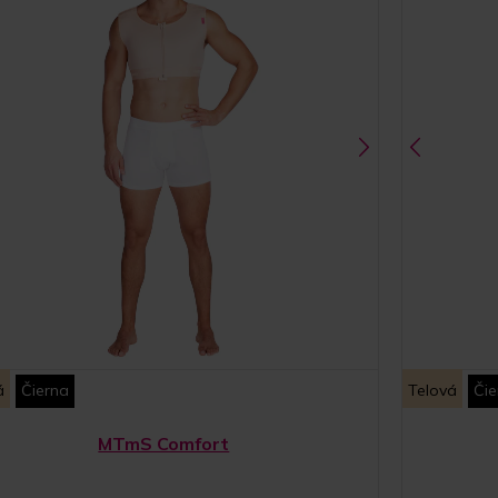
á
Čierna
Telová
Čie
MTmS Comfort