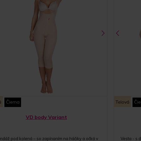
á
Čierna
Telová
Čie
VD body Variant
ndáž pod kolená – so zapínaním na háčiky a očká v
Vesta - s 