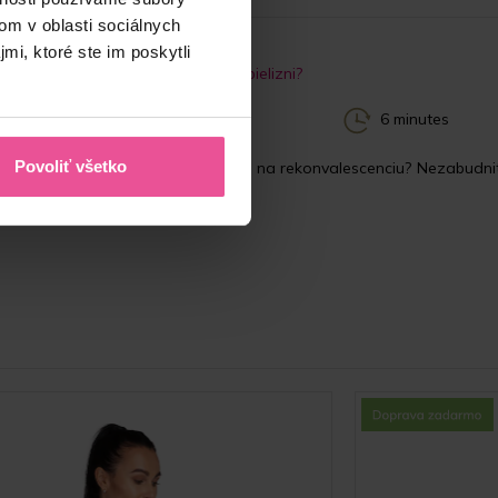
om v oblasti sociálnych
mi, ktoré ste im poskytli
by ste mali vedieť o kompresívnej bielizni?
.2022
6 minutes
Povoliť všetko
i ste chirurgický zákrok a prišiel čas na rekonvalescenciu? Nezabudn
pojená...