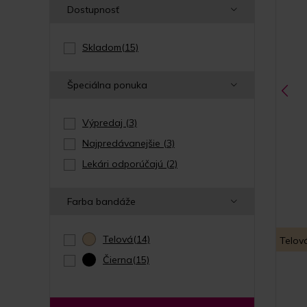
Dostupnosť
Skladom
(15)
Špeciálna ponuka
Výpredaj
(3)
Najpredávanejšie
(3)
Lekári odporúčajú
(2)
Farba bandáže
Telová
(14)
Telov
Čierna
(15)