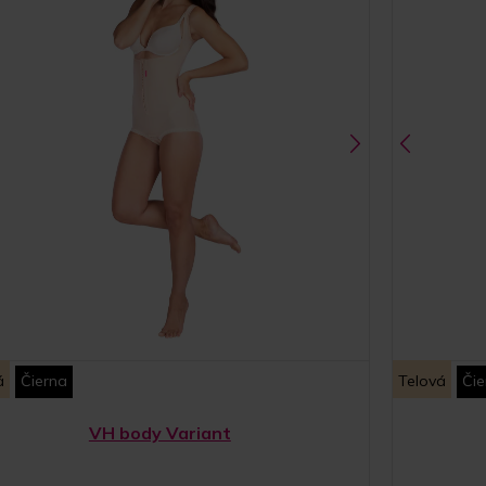
á
Čierna
Telová
Čie
VH body Variant