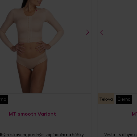
rna
Telová
Čierna
MT smooth Variant
M
dlhým rukávom, predným zapínaním na háčiky,
Vesta – s dlhým 