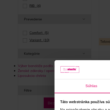
RIB
(4)
Prevedenie
Comfort
(5)
Variant
(10)
Telov
Kategórie
Výber bandáže podľa zákroku
Ban
Ženské zákroky / operácie
oblas
Liposukcia chrbta
h
Súhlas
Filtre
Táto webstránka používa sú
Bez filtra
Na prispôsobenie obsahu a r