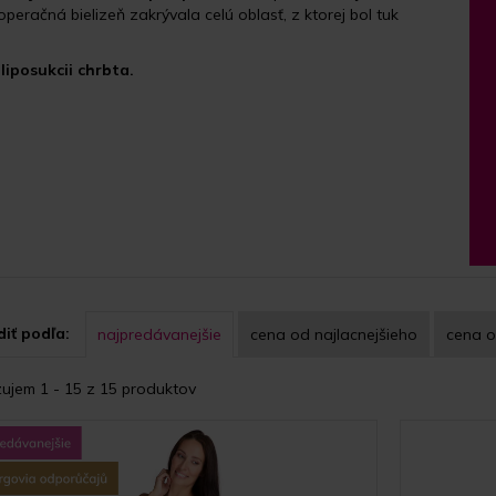
operačná bielizeň zakrývala celú oblasť, z ktorej bol tuk
liposukcii chrbta.
iť podľa:
najpredávanejšie
cena
od najlacnejšieho
cena
o
ujem 1 - 15 z 15 produktov