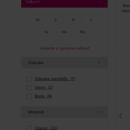
Veľkosť
Ban
neod
XS
S
M
L
XL
XXL
3XL
Vyberte si správnu veľkosť
Dámske
Dámske bandáže
(7)
Vesty
(2)
Body
(6)
Materiál
Classic
(11)