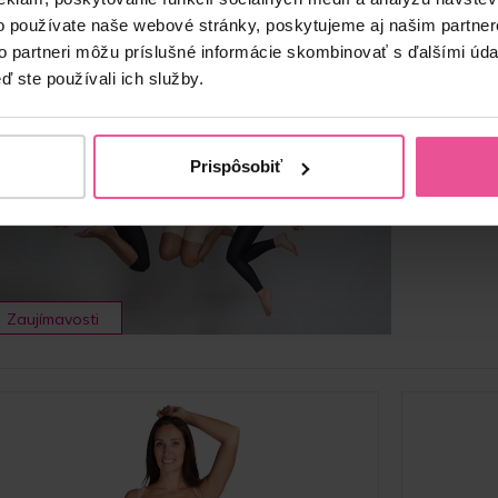
o používate naše webové stránky, poskytujeme aj našim partner
to partneri môžu príslušné informácie skombinovať s ďalšími údaj
Čo všetko 
ď ste používali ich služby.
19.05
Prispôsobiť
Podstúpil
mala byť s
Zaujímavosti