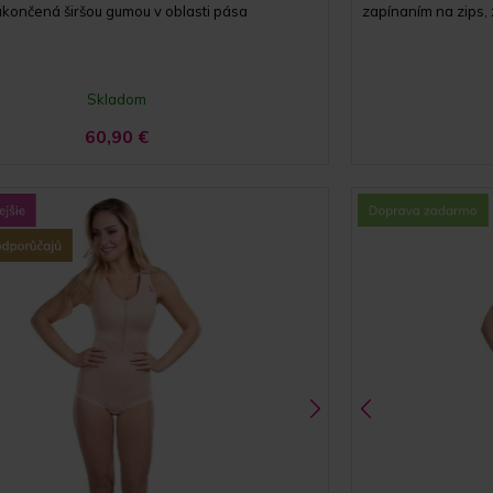
končená širšou gumou v oblasti pása
zapínaním na zips,
Skladom
60,90
€