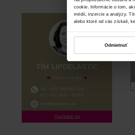
cookie. Informácie o tom, ak
médií, inzercie a analýzy. Tí
alebo ktoré od vás získali, ke
Odmietnuť
TÍM LIPOELASTIC
Sme tu pre vás
Tel.: +421 948 992 100
(Po - Pia, 8:00 - 15:00)
info@lipoelastic.sk
Opýtajte sa