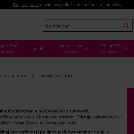
Registrujte sa
a užite si rýchlejšie dokončenie objednávky
operačná
Starostlivosť
LIPOELASTIC
Lipedém
bielizeň
o jazvy
Collagen
oky / operácie
Liposukcia chrbta
osiahnuť odstránenie nadbytočných tukových
äčšine prípadov s dlhodobým efektom. Existuje niekoľko typov
vodným lúčom (body-jet, Water-jet, WAL).
nej starostlivosti po liposukcii
. Napomáha hojeniu a