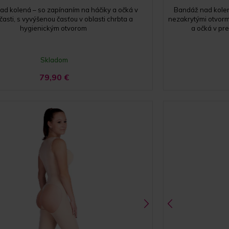
d kolená – so zapínaním na háčiky a očká v
Bandáž nad kolen
asti, s vyvýšenou časťou v oblasti chrbta a
nezakrytými otvormi
hygienickým otvorom
a očká v pr
Skladom
79,90
€