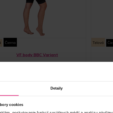
á
Čierna
Telová
Čie
VF body BBC Variant
dáž nad kolená po prenose tuku do oblasti zadku – v
Bandáž pod
ti zadku prekryté jemným materiálom, so zapínaním na
nezakrytými 
áčiky a očká v prednej časti a hygienickým otvorom
a očk
Detaily
Skladom
bory cookies
81,90
€
eklám, poskytovanie funkcií sociálnych médií a analýzu návšte