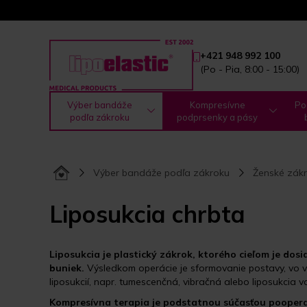
+421 948 992 100
(Po - Pia, 8:00 - 15:00)
Výber bandáže
Kompresívne
Po
podľa zákroku
podprsenky a pásy
Výber bandáže podľa zákroku
Ženské zákr
Liposukcia chrbta
Liposukcia je plastický zákrok, ktorého cieľom je d
buniek.
Výsledkom operácie je sformovanie postavy, vo v
liposukcií, napr. tumescenčná, vibračná alebo liposukcia 
Kompresívna terapia je podstatnou
súčasťou pooperač