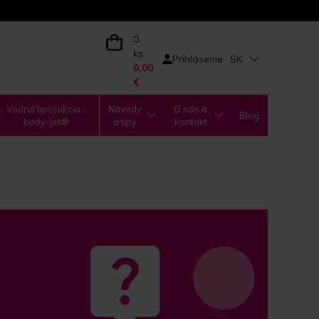
0
ks
Prihlásenie
SK
0,00
€
Vodná liposukcia -
Návody
O nás a
Blog
body-jet®
a tipy
kontakt