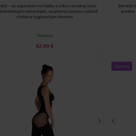
dáž – so zapínaním na háčiky a očká v prednej časti,
Bandáž na
nímateľnými ramienkami, vyvýšenou časťou v oblasti
predne č
chrbta a hygienickým otvorom
Skladom
62,90
€