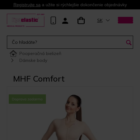
Registrujte sa
a užite si rýchlejšie dokončenie objednávky
SK
Pooperačná bielizeň
Dámske body
MHF Comfort