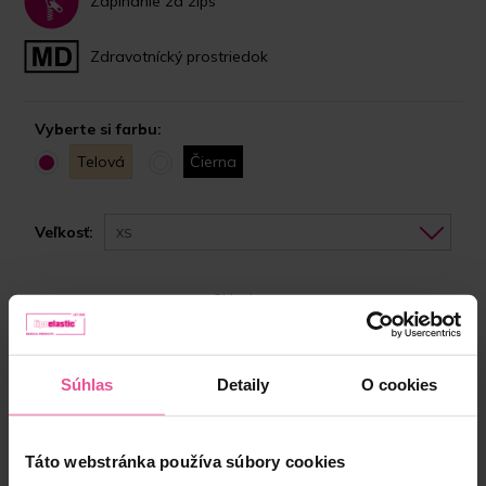
Zapínanie za zips
Zdravotnícký prostriedok
Vyberte si farbu:
Telová
Čierna
Veľkosť:
XS
Skladom
Vyberte si správnu veľkosť
Súhlas
Detaily
O cookies
100,90 €
Táto webstránka používa súbory cookies
-
+
Vložiť do košíka