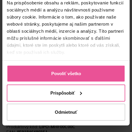
Na prispôsobenie obsahu a reklám, poskytovanie funkcií
sociálnych médií a analýzu návštevnosti používame
súbory cookie. Informácie o tom, ako používate naše
webové stránky, poskytujeme aj našim partnerom v
oblasti sociálnych médií, inzercie a analýzy. Títo partneri
môžu príslušné informácie skombinovať s ďalšími
údajmi, ktoré ste im poskytli alebo ktoré od vás získali,
keď ste používali ich služby.
“Kvalitným pooperačným prádlom vieme
podstatným spôsobom urýchliť rekonvalescenciu
Povoliť všetko
a predísť prípadným komplikáciám. Preto
používam prádlo od Lipoelastic. Moje skúsenosti
s ním sú veľmi dobré. LIPOELASTIC ponúka
Prispôsobiť
naozaj široké portfólio, čo mi umožňuje výber “na
mieru”, tým pádom viem pacientovi/klientovi vždy
vybrať presne to, čo potrebuje po každom
zákroku.”
Odmietnuť
Produktový kód:
LIPO-MHF00C00C