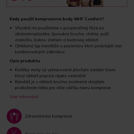
Kedy použiť kompresívne body MHF Comfort?
Vhodné na používanie v pooperačnej fáze po
abdominoplastike, liposukcii brucha, chrbta, paží,
zadočku, bokov, stehien a bedrovej oblasti
Obľúbený typ bandáže u pacientov, ktorí podstúpili viac
kombinovaných zákrokov
Opis produktu
Košíčky vesty sú vytvarované plochým zvislým švom,
ktorý oblasť poprsia nijako nedráždi
Bandáž je v oblasti brucha zosilnená dvojitým
podložením látky pre ešte väčšiu mieru kompresie
Viac informácií
Zdravotnícka kompresia