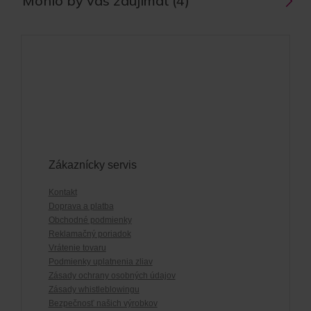
Mohlo by vás zaujímať (4)
Zákaznícky servis
Kontakt
Doprava a platba
Obchodné podmienky
Reklamačný poriadok
Vrátenie tovaru
Podmienky uplatnenia zliav
Zásady ochrany osobných údajov
Zásady whistleblowingu
Bezpečnosť našich výrobkov