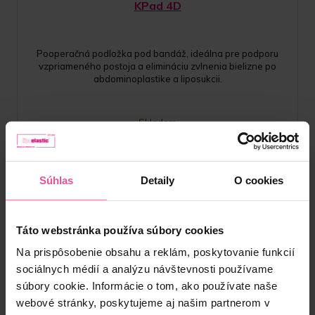
KPad 4D
Pooperačná podložka pod bandáž, ideálna pre podporu
vzpriameného postoja a elimináciu zvlnenia bielizne po
abdominoplastike a liposukcii.
Skladom
83,90
€
Súhlas
Detaily
O cookies
Táto webstránka používa súbory cookies
Na prispôsobenie obsahu a reklám, poskytovanie funkcií
sociálnych médií a analýzu návštevnosti používame
súbory cookie. Informácie o tom, ako používate naše
webové stránky, poskytujeme aj našim partnerom v