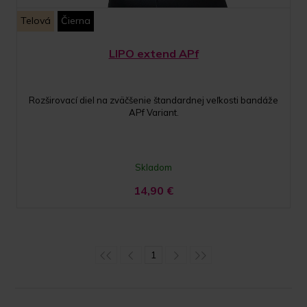
Telová
Čierna
LIPO extend APf
Rozširovací diel na zväčšenie štandardnej veľkosti bandáže
APf Variant.
Skladom
14,90
€
1