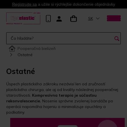
Registrujte sa
a užite si rýchlejšie dokončenie objednávky
SK
Pooperačná bielizeň
Ostatné
Ostatné
Úspech plastického zákroku nezávisí len od zručností
plastického chirurga, ale aj od kvality následnej pooperačnej
starostlivosti.
Kompresívna terapia je súčasťou
rekonvalescencie.
Nosenie správne zvolenej bandáže po
operácii napomáha hojeniu a minimalizuje opuchliny a
podliatiny.