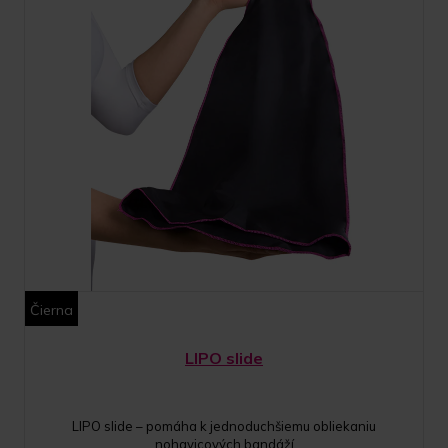
Čierna
LIPO slide
LIPO slide – pomáha k jednoduchšiemu obliekaniu
nohavicových bandáží