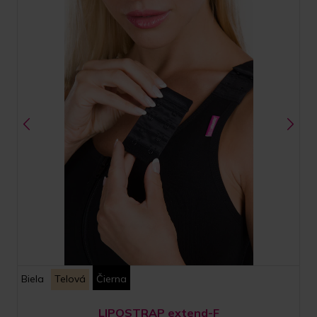
Biela
Telová
Čierna
LIPOSTRAP extend-F