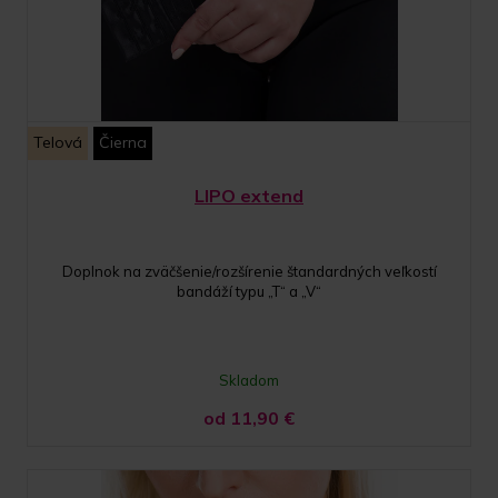
Telová
Čierna
LIPO extend
Doplnok na zväčšenie/rozšírenie štandardných veľkostí
bandáží typu „T“ a „V“
Skladom
od 11,90
€