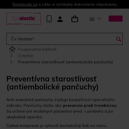
Registrujte sa
a užite si rýchlejšie dokončenie objednávky
SK
Pooperačná bielizeň
Ostatné
Preventívna starostlivosť (antiembolické pančuchy)
Preventívna starostlivosť
(antiembolické pančuchy)
Anti-embolické pančuchy zvyšujú bezpečnosť operačného
zákroku. Pančuchy slúžia ako
prevencia pred trombózou
.
Sú určené pre imobilných pacientov pred, v priebehu a po
akejkoľvek operácii.
Cieľom kompresie je vytvoriť dostatočný tlak na stenu