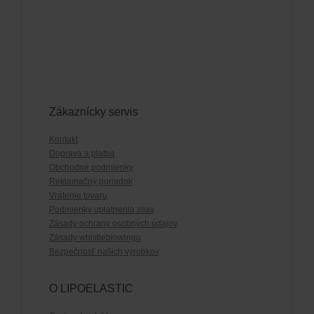
Zákaznícky servis
Kontakt
Doprava a platba
Obchodné podmienky
Reklamačný poriadok
Vrátenie tovaru
Podmienky uplatnenia zliav
Zásady ochrany osobných údajov
Zásady whistleblowingu
Bezpečnosť našich výrobkov
O LIPOELASTIC