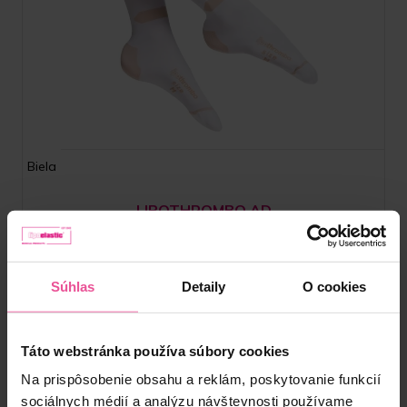
Biela
LIPOTHROMBO AD
Unisex antitrombotické pančuchy – lýtkové
Súhlas
Detaily
O cookies
Táto webstránka používa súbory cookies
Skladom
Na prispôsobenie obsahu a reklám, poskytovanie funkcií
10,90
€
sociálnych médií a analýzu návštevnosti používame