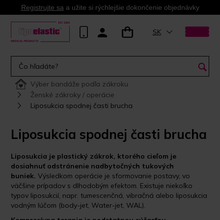
Registrujte sa
a užite si rýchlejšie dokončenie objednávky
SK
Výber bandáže podľa zákroku
Ženské zákroky / operácie
Liposukcia spodnej časti brucha
Liposukcia spodnej časti brucha
Liposukcia je plastický zákrok, ktorého cieľom je
dosiahnuť odstránenie nadbytočných tukových
buniek.
Výsledkom operácie je sformovanie postavy, vo
väčšine prípadov s dlhodobým efektom. Existuje niekoľko
typov liposukcií, napr. tumescenčná, vibračná alebo liposukcia
vodným lúčom (body-jet, Water-jet, WAL).