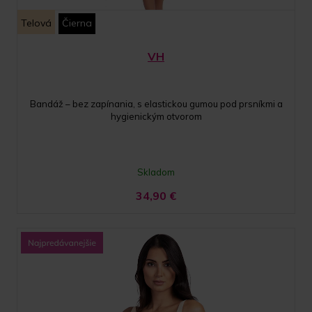
Telová
Čierna
VH
Bandáž – bez zapínania, s elastickou gumou pod prsníkmi a
hygienickým otvorom
Skladom
34,90
€