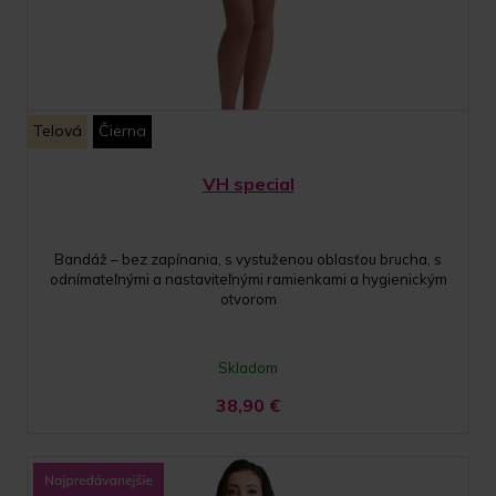
Telová
Čierna
VH special
Bandáž – bez zapínania, s vystuženou oblasťou brucha, s
odnímateľnými a nastaviteľnými ramienkami a hygienickým
otvorom
Skladom
38,90
€