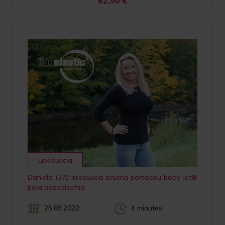
62,90
€
Liposukcia
Daniela (37): liposukcia brucha pomocou body-jet®
bola bezbolestná
25.03.2022
4 minutes