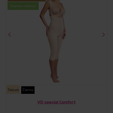
Telová
Čierna
VD special Comfort