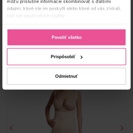
môžu príslušné informácie skombinovať s ďalšími
údajmi, ktoré ste im poskytli alebo ktoré od vás získali,
Bandáž nad kolená – so zapínaním na zips na oboch
keď ste používali ich služby.
stranách, s odnímateľnými a nastaviteľnými ramienkami a
hygienickým otvorom
Povoliť všetko
Skladom
87,90
€
Prispôsobiť
Odmietnuť