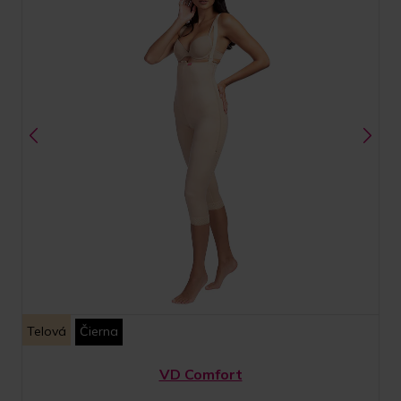
Telová
Čierna
VD Comfort