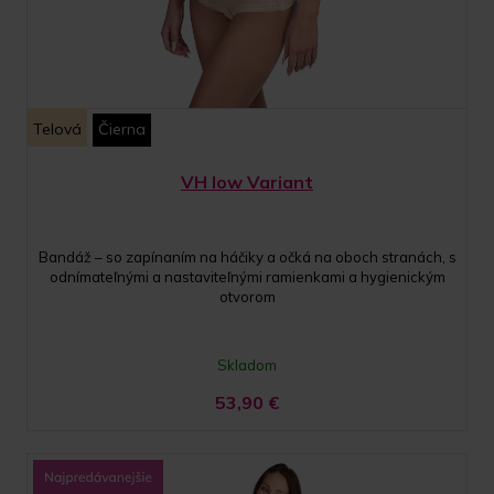
Telová
Čierna
VH low Variant
Bandáž – so zapínaním na háčiky a očká na oboch stranách, s
odnímateľnými a nastaviteľnými ramienkami a hygienickým
otvorom
Skladom
53,90
€