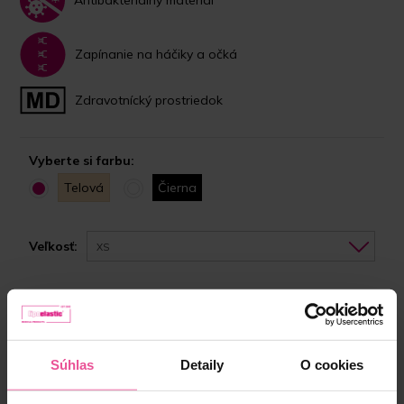
Zapínanie na háčiky a očká
Zdravotnícký prostriedok
Vyberte si farbu:
Telová
Čierna
Veľkosť:
XS
Skladom
Vyberte si správnu veľkosť
Súhlas
Detaily
O cookies
81,90 €