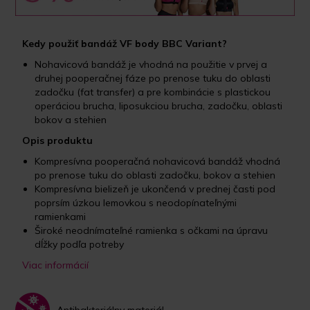
Kedy použiť bandáž VF body BBC Variant?
Nohavicová bandáž je vhodná na použitie v prvej a
druhej pooperačnej fáze po prenose tuku do oblasti
zadočku (fat transfer) a pre kombinácie s plastickou
operáciou brucha, liposukciou brucha, zadočku, oblasti
bokov a stehien
Opis produktu
Kompresívna pooperačná nohavicová bandáž vhodná
po prenose tuku do oblasti zadočku, bokov a stehien
Kompresívna bielizeň je ukončená v prednej časti pod
poprsím úzkou lemovkou s neodopínateľnými
ramienkami
Široké neodnímateľné ramienka s očkami na úpravu
dĺžky podľa potreby
Viac informácií
Antibakteriálny materiál