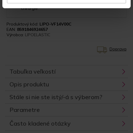
a podprseniek pokryje všetky zákroky plastickej
chirurgie.”
Produktový kód:
LIPO-VF14V00C
EAN:
8591846924657
Výrobca:
LIPOELASTIC
Doprava
Tabuľka veľkostí
Opis produktu
Stále si nie ste istý/-á s výberom?
Parametre
Často kladené otázky