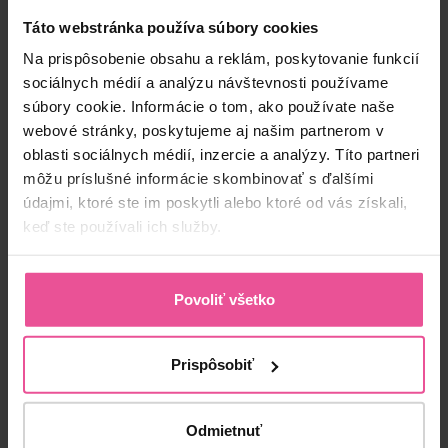
Táto webstránka používa súbory cookies
-
+
Vložiť do košíka
Na prispôsobenie obsahu a reklám, poskytovanie funkcií
sociálnych médií a analýzu návštevnosti používame
súbory cookie. Informácie o tom, ako používate naše
webové stránky, poskytujeme aj našim partnerom v
oblasti sociálnych médií, inzercie a analýzy. Títo partneri
môžu príslušné informácie skombinovať s ďalšími
údajmi, ktoré ste im poskytli alebo ktoré od vás získali,
keď ste používali ich služby.
“Kompresné prádlo patrí k neoddeliteľnej súčasti
pooperačnej starostlivosti. Jeho správne nosenie
Povoliť všetko
zabezbečí redukciu opuchov a urýchlenie
regenerácie tkanív po výkone. V mojej praxi
využívam kompresné prádlo od spoločnosti
Prispôsobiť
LIPOELASTIC. Spoločnosť LIPOELASTIC patrí k
špičke kompresnej starostlivosti, čo dokazuje
prvotriednou kvalitou svojich výrobkov. Kvalita
Odmietnuť
výrobkov a široká škála kompresívnych návlekov