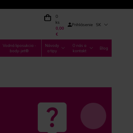
0
ks
Prihlásenie
SK
0,00
€
Vodná liposukcia -
Návody
O nás a
Blog
body-jet®
a tipy
kontakt