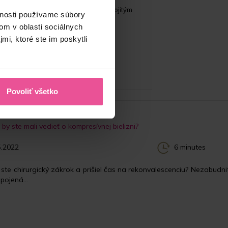
bandáž na tvár – s pokrytím krku a dvojitým
vnosti používame súbory
zapínaním na suchý zips
om v oblasti sociálnych
mi, ktoré ste im poskytli
Skladom
25,90
€
Povoliť všetko
by ste mali vedieť o kompresívnej bielizni?
.2022
6 minutes
i ste chirurgický zákrok a prišiel čas na rekonvalescenciu? Nezabudn
pojená...