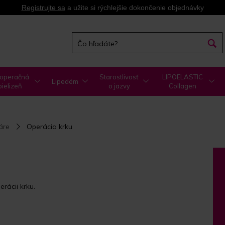
Registrujte sa
a užite si rýchlejšie dokončenie objednávky
operačná
Starostlivosť
LIPOELASTIC
Lipedém
bielizeň
o jazvy
Collagen
áre
Operácia krku
rácii krku.