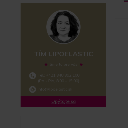
TÍM LIPOELASTIC
Sme tu pre vás
Tel.: +421 948 992 100
(Po - Pia, 8:00 - 15:00)
info@lipoelastic.sk
Opýtajte sa