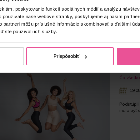
x bandáž na tvár – s trojitým zapínaním na suchý zips
Unisex 
eklám, poskytovanie funkcií sociálnych médií a analýzu návšte
v zadnej časti
o používate naše webové stránky, poskytujeme aj našim partner
to partneri môžu príslušné informácie skombinovať s ďalšími údaj
ď ste používali ich služby.
Skladom
38,90
€
Prispôsobiť
Čo všetko 
19.05
Podstúpil
mala byť s