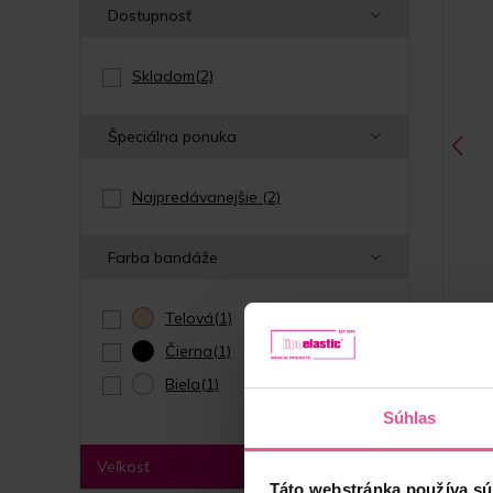
Dostupnosť
Skladom
(2)
Špeciálna ponuka
Najpredávanejšie
(2)
Farba bandáže
Telová
(1)
Čierna
(1)
Biela
(1)
Telov
Súhlas
Veľkosť
Táto webstránka používa sú