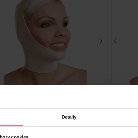
á
Čierna
Biela
Detaily
FM special
bory cookies