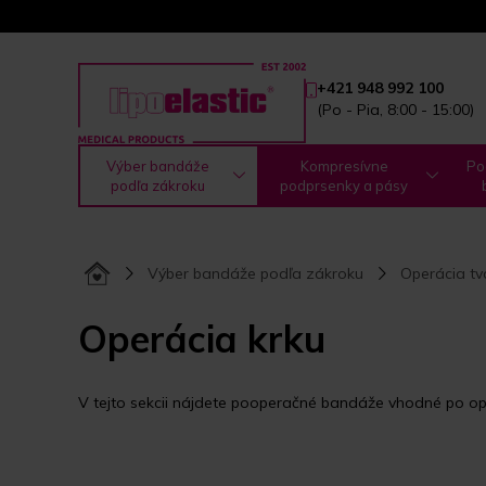
+421 948 992 100
(Po - Pia, 8:00 - 15:00)
Výber bandáže
Kompresívne
Po
podľa zákroku
podprsenky a pásy
Výber bandáže podľa zákroku
Operácia tv
Operácia krku
V tejto sekcii nájdete pooperačné bandáže vhodné po ope