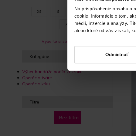
Unise
Na prispôsobenie obsahu a r
XS
S
M
L
cookie. Informácie o tom, ak
médií, inzercie a analýzy. Tí
XL
alebo ktoré od vás získali, ke
Vyberte si správnu veľkosť
Odmietnuť
Kategórie
Výber bandáže podľa zákroku
Operácia tváre
Operácia krku
Filtre
Bez filtra