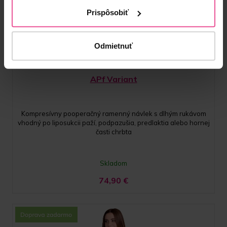
Prispôsobiť
Odmietnuť
Telová
Čierna
APf Variant
Kompresívny pooperačný ramenný návlek s dlhým rukávom
vhodný po liposukcii paží, podpazušia, predlaktia alebo hornej
časti chrbta
Skladom
74,90
€