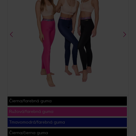
Čierna/farebná guma
Ružová/farebná guma
Tmavomodrá/farebná guma
Čierna/čierna guma