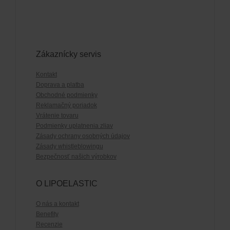
Zákaznícky servis
Kontakt
Doprava a platba
Obchodné podmienky
Reklamačný poriadok
Vrátenie tovaru
Podmienky uplatnenia zliav
Zásady ochrany osobných údajov
Zásady whistleblowingu
Bezpečnosť našich výrobkov
O LIPOELASTIC
O nás a kontakt
Benefity
Recenzie