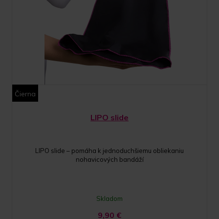
Čierna
LIPO slide
LIPO slide – pomáha k jednoduchšiemu obliekaniu
nohavicových bandáží
Skladom
9,90
€