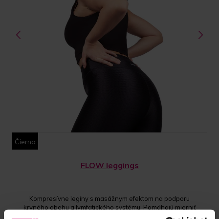
Čierna
FLOW leggings
Kompresívne legíny s masážnym efektom na podporu
krvného obehu a lymfatického systému. Pomáhajú mierniť
opuchy, uľaviť od pocitu ťažkých nôh a zlepšiť vzhľad pokožky.