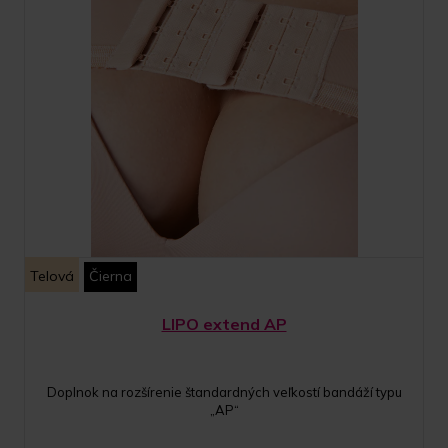
Telová
Čierna
LIPO extend AP
Doplnok na rozšírenie štandardných veľkostí bandáží typu
„AP“