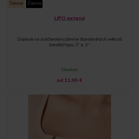
Telová
Čierna
LIPO extend
Doplnok na zväčšenie/rozšírenie štandardných veľkostí
bandáží typu „T“ a „V“
Skladom
od 11,90
€