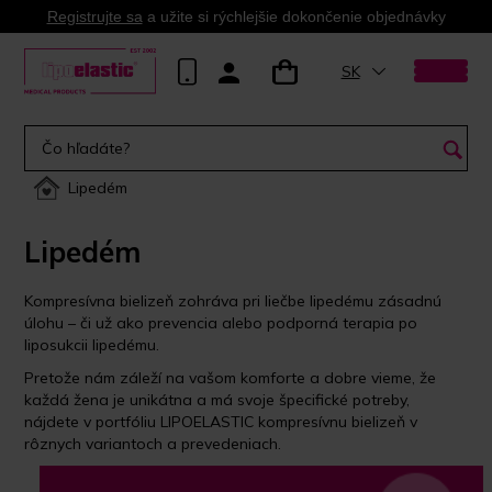
Registrujte sa
a užite si rýchlejšie dokončenie objednávky
SK
Lipedém
Lipedém
Kompresívna bielizeň zohráva pri liečbe lipedému zásadnú
úlohu – či už ako prevencia alebo podporná terapia po
liposukcii lipedému.
Pretože nám záleží na vašom komforte a dobre vieme, že
každá žena je unikátna a má svoje špecifické potreby,
nájdete v portfóliu LIPOELASTIC kompresívnu bielizeň v
rôznych variantoch a prevedeniach.