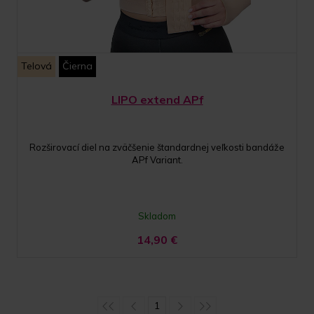
Telová
Čierna
LIPO extend APf
Rozširovací diel na zväčšenie štandardnej veľkosti bandáže
APf Variant.
Skladom
14,90
€
1