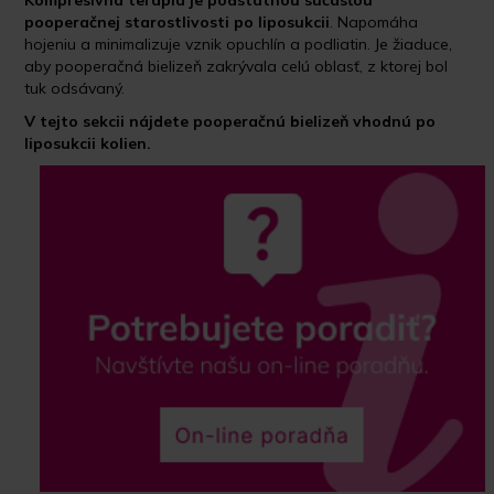
Kompresívna terapia je podstatnou
súčasťou
pooperačnej starostlivosti po liposukcii
. Napomáha
hojeniu a minimalizuje vznik opuchlín a podliatin. Je žiaduce,
aby pooperačná bielizeň zakrývala celú oblasť, z ktorej bol
tuk odsávaný.
V tejto sekcii nájdete pooperačnú bielizeň vhodnú po
liposukcii kolien.