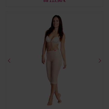
od 113,90
€