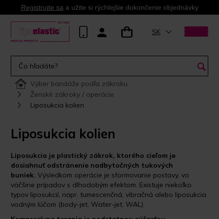
Registrujte sa
a užite si rýchlejšie dokončenie objednávky
SK
Výber bandáže podľa zákroku
Ženské zákroky / operácie
Liposukcia kolien
Liposukcia kolien
Liposukcia je plastický zákrok, ktorého cieľom je
dosiahnuť odstránenie nadbytočných tukových
buniek.
Výsledkom operácie je sformovanie postavy, vo
väčšine prípadov s dlhodobým efektom. Existuje niekoľko
typov liposukcií, napr. tumescenčná, vibračná alebo liposukcia
vodným lúčom (body-jet, Water-jet, WAL).