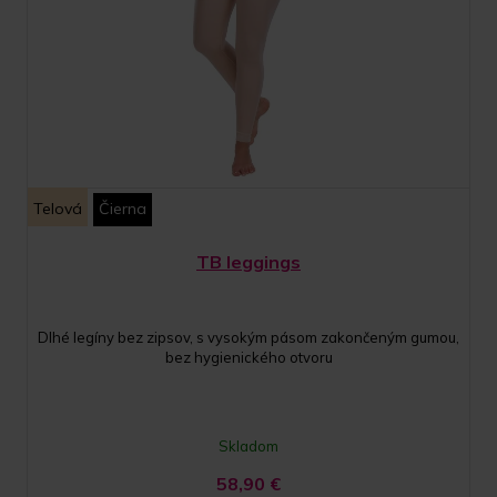
Telová
Čierna
TB leggings
Dlhé legíny bez zipsov, s vysokým pásom zakončeným gumou,
bez hygienického otvoru
Skladom
58,90
€