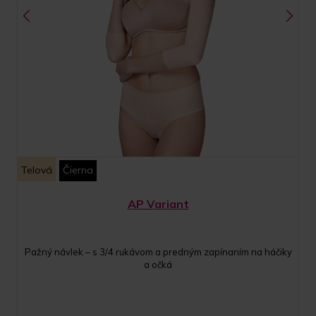
Telová
Čierna
AP Variant
Pažný návlek – s 3/4 rukávom a predným zapínaním na háčiky
a očká