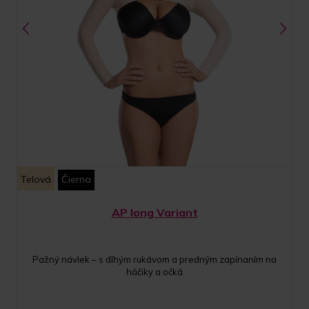
Telová
Čierna
AP long Variant
Pažný návlek – s dlhým rukávom a predným zapínaním na
háčiky a očká