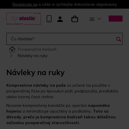
Registrujte sa
a užite si rýchlejšie dokončenie objednávky
SK
Pooperačná bielizeň
Návleky na ruky
Návleky na ruky
Kompresívne návleky na paže
sú určené na použitie v
pooperačnej fáze po liposukcii paží, podpazušia, predlaktia
alebo hornej časti chrbta.
Nosenie kompresívnej bandáže po operácii
napomáha
hojeniu
a minimalizuje opuchliny a podliatiny
.
Toto sú
dôvody, prečo je kompresívna bielizeň takou dôležitou
súčasťou pooperačnej starostlivosti.