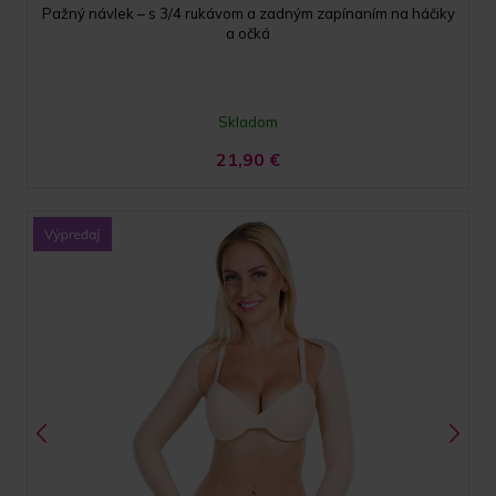
Pažný návlek – s 3/4 rukávom a zadným zapínaním na háčiky
a očká
Skladom
21,90
€