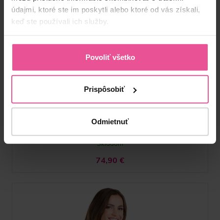
údajmi, ktoré ste im poskytli alebo ktoré od vás získali,
keď ste používali ich služby.
Telová
Čierna
Povoliť všetko
APf Variant
Prispôsobiť
Kompresívny pooperačný ramenný návlek s dlhým rukávom
vhodný po liposukcii paží, podpazušia, predlaktia alebo hornej
časti chrbta
Odmietnuť
Skladom
74,90
€