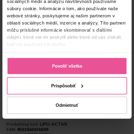
sociálnych médií a analýzu návštevnosti používame
súbory cookie. Informácie o tom, ako používate naše
-
+
Vložiť do košíka
webové stránky, poskytujeme aj našim partnerom v
oblasti sociálnych médií, inzercie a analýzy. Títo partneri
môžu príslušné informácie skombinovať s ďalšími
údajmi, ktoré ste im poskytli alebo ktoré od vás získali,
keď ste používali ich služby.
Povoliť všetko
“Pooperačné prádlo LIPOELASTIC používam
prakticky od vzniku, t.j. cca 20 rokov. Ja aj moji
Prispôsobiť
pacienti oceňujeme na ňom kvalitu, vysokú
funkčnosť a trvácnosť a širokú paletu možností
výberu podľa potrieb plastického chirurga a
Odmietnuť
pacienta.”
Produktový kód:
LIPO-ACTIVE
EAN:
8591846936698