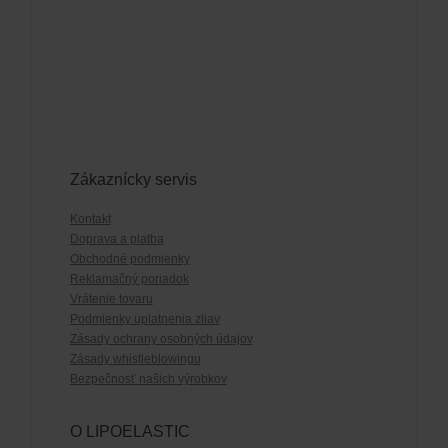
Zákaznícky servis
Kontakt
Doprava a platba
Obchodné podmienky
Reklamačný poriadok
Vrátenie tovaru
Podmienky uplatnenia zliav
Zásady ochrany osobných údajov
Zásady whistleblowingu
Bezpečnosť našich výrobkov
O LIPOELASTIC