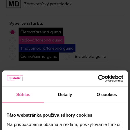
Zdravotnícký prostriedok
Vyberte si farbu:
Čierna/farebná guma
Ružová/farebná guma
Tmavomodrá/farebná guma
Čierna/čierna guma
Biela/biela guma
Veľkosť:
XS
Skladom
Súhlas
Detaily
O cookies
Vyberte si správnu veľkosť
Táto webstránka používa súbory cookies
64,90 €
Na prispôsobenie obsahu a reklám, poskytovanie funkcií