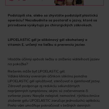
Podstúpili ste, alebo sa chystáte podstúpiť plastickú
operáciu? Nezabudnite sa postarať o jazvy, ktoré sa
prirodzene vyskytujú po chirurgických zákrokoch.
LIPOELASTIC gél je silikónový gél obohatený o
vitamín E, určený na liečbu a prevenciu jaziev.
Hľadáte účinný spôsob liečby a zníženia viditeľnosti jaziev
na pokožke?
Riešením môže byť LIPOELASTIC gél.
Vďaka klinicky overeným účinkom silikónu pomáha
LIPOELASTIC gél splošťovať, stenčovať a zjemňovať jazvy.
Zároveň podporuje aj redukciu sekundárnych
nepríjemných symptómov, akými sú začervenanie či
svrbenie jaziev. Navyše nelepivé, nemastné, rýchloschnúce
zloženie gélu LIPOELASTIC zaručuje jednoduchú aplikáciu.
Preto vám umožňuje pokračovať v bežných denných