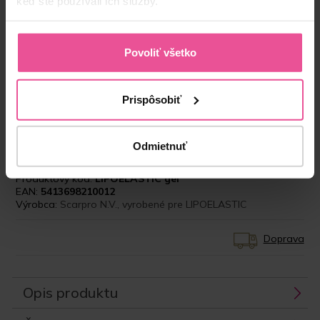
keď ste používali ich služby.
Povoliť všetko
“I encourage all my patients to look after the
Prispôsobiť
scars with gentle massage and LIPOELASTIC
silicone gel. We suggest you buy this at the same
time as your garment.”
Odmietnuť
Produktový kód:
LIPOELASTIC gel
EAN:
5413698210012
Výrobca:
Scarpro N.V., vyrobené pre LIPOELASTIC
Doprava
Opis produktu