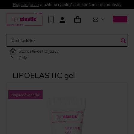
Registrujte sa
a užite si rýchlejšie dokončenie objednávky
SK
Starostlivosť o jazvy
Gély
LIPOELASTIC gel