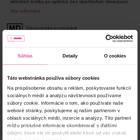
aktivitách krátko po aplikácii, bez akýchkoľvek obmedzení.
Viac informácií
Zdravotnícký prostriedok
Súhlas
Detaily
O cookies
Veľkosť:
10 g
Skladom
Táto webstránka používa súbory cookies
Na prispôsobenie obsahu a reklám, poskytovanie funkcií
20,90 €
sociálnych médií a analýzu návštevnosti používame
súbory cookie. Informácie o tom, ako používate naše
webové stránky, poskytujeme aj našim partnerom v
-
+
Vložiť do košíka
oblasti sociálnych médií, inzercie a analýzy. Títo partneri
môžu príslušné informácie skombinovať s ďalšími
údajmi, ktoré ste im poskytli alebo ktoré od vás získali,