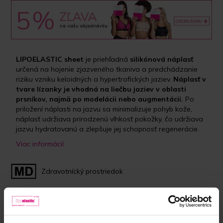
LIPOELASTIC sheet
je priehľadná
silikónová náplasť
určená na hojenie zjazveného tkaniva a predchádzanie
riziku vzniku keloidných a hypertrofických jaziev.
Náplasť v
tvare lízanky je vhodná na liečbu jaziev v oblasti
prsníkov, najmä po modelácii nebo augmentácii.
Po
priložení náplasti na jazvu sa minimalizuje pohyb kože,
náplasť udržiava prirodzenú vlhkosť pokožky, čo udržiava
jazvu hydratovanú a zlepšuje jej schopnosť regenerácie.
Viac informácií
Zdravotnícký prostriedok
Veľkosť:
7 x 16 cm