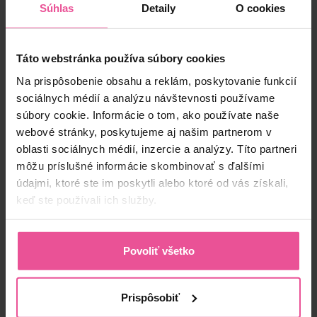
Súhlas
Detaily
O cookies
Skladom
Táto webstránka používa súbory cookies
39,90 €
Na prispôsobenie obsahu a reklám, poskytovanie funkcií
sociálnych médií a analýzu návštevnosti používame
súbory cookie. Informácie o tom, ako používate naše
-
+
Vložiť do košíka
webové stránky, poskytujeme aj našim partnerom v
oblasti sociálnych médií, inzercie a analýzy. Títo partneri
môžu príslušné informácie skombinovať s ďalšími
Produktový kód:
F-02555-56SLE
EAN:
8435057975162
údajmi, ktoré ste im poskytli alebo ktoré od vás získali,
Výrobca:
FRESCO INTERNATIONAL 2005, S.A., vyrobené pre
keď ste používali ich služby.
LIPOELASTIC
Doprava
Povoliť všetko
Opis produktu
Prispôsobiť
Stále si nie ste istý/-á s výberom?