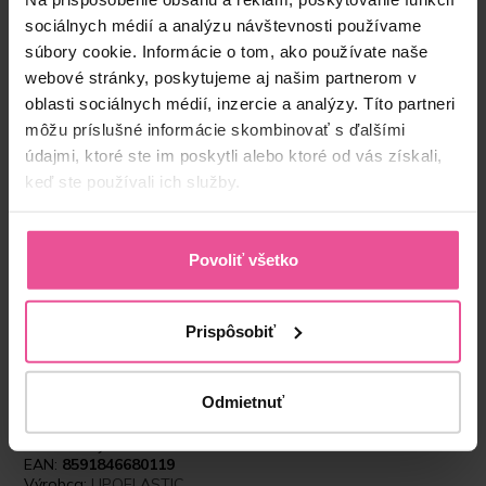
sociálnych médií a analýzu návštevnosti používame
súbory cookie. Informácie o tom, ako používate naše
-
+
Vložiť do košíka
webové stránky, poskytujeme aj našim partnerom v
oblasti sociálnych médií, inzercie a analýzy. Títo partneri
môžu príslušné informácie skombinovať s ďalšími
údajmi, ktoré ste im poskytli alebo ktoré od vás získali,
keď ste používali ich služby.
Povoliť všetko
“S kompresívnym prádlom od LIPOELASTIC
pracujem už dlhé roky. Nosenie kompresívneho
Prispôsobiť
pooperačného prádla považujem za veľmi
dôležité, pretože môže veľmi pozitívne ovplyvniť a
podporiť očakávaný výsledok zákroku.”
Odmietnuť
Produktový kód:
LIPO-VH00V00C
EAN:
8591846680119
Výrobca:
LIPOELASTIC