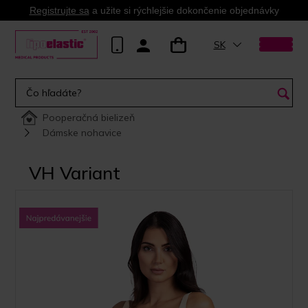
Registrujte sa
a užite si rýchlejšie dokončenie objednávky
SK
Pooperačná bielizeň
Dámske nohavice
VH Variant