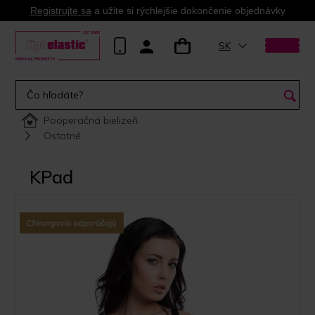
Registrujte sa
a užite si rýchlejšie dokončenie objednávky
SK
Pooperačná bielizeň
Ostatné
KPad