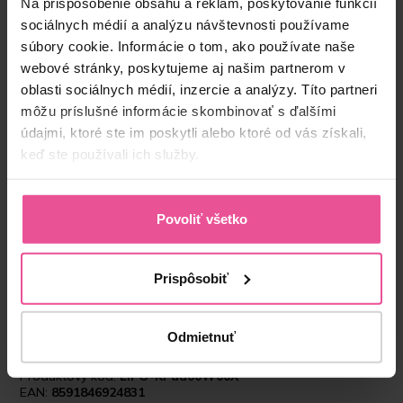
Na prispôsobenie obsahu a reklám, poskytovanie funkcií
sociálnych médií a analýzu návštevnosti používame
súbory cookie. Informácie o tom, ako používate naše
webové stránky, poskytujeme aj našim partnerom v
oblasti sociálnych médií, inzercie a analýzy. Títo partneri
môžu príslušné informácie skombinovať s ďalšími
údajmi, ktoré ste im poskytli alebo ktoré od vás získali,
keď ste používali ich služby.
“Kvalitným pooperačným prádlom vieme
podstatným spôsobom urýchliť rekonvalescenciu
Povoliť všetko
a predísť prípadným komplikáciám. Preto
používam prádlo od Lipoelastic. Moje skúsenosti
s ním sú veľmi dobré. LIPOELASTIC ponúka
naozaj široké portfólio, čo mi umožňuje výber “na
Prispôsobiť
mieru”, tým pádom viem pacientovi/klientovi vždy
vybrať presne to, čo potrebuje po každom
zákroku.”
Odmietnuť
Produktový kód:
LIPO-KPad00W00X
EAN:
8591846924831