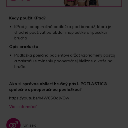
Kedy použiť KPad?
KPad je pooperačná podložka pod bandáž, ktorú je
vhodné používať po abdominoplastike a liposukcii
brucha
Opis produktu
Podložka pomáha pacientovi držať vzpriamený postoj
a zabraňuje zvlneniu pooperačnej bielizne a kože na
brušku
Ako si správne obliecť brušný pás LIPOELASTIC®
spoločne s pooperačnou podložkou?
https://youtu.be/h4WC5OdJVOw
Viac informácií
Unisex