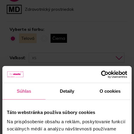
Zdravotnícký prostriedok
Vyberte si farbu:
Telová
Čierna
Veľkosť:
XS
Skladom
Súhlas
Detaily
O cookies
Vyberte si správnu veľkosť
55,90 €
Táto webstránka používa súbory cookies
Na prispôsobenie obsahu a reklám, poskytovanie funkcií
-
+
Vložiť do košíka
sociálnych médií a analýzu návštevnosti používame