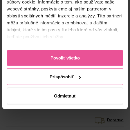
súbory cookie. Informácie o tom, ako používate naše
webové stránky, poskytujeme aj našim partnerom v
oblasti sociálnych médií, inzercie a analýzy. Títo partneri
môžu príslušné informácie skombinovať s ďalšími
údajmi, ktoré ste im poskytli alebo ktoré od vás získali,
keď ste používali ich služby.
“S kompresívnym prádlom od LIPOELASTIC
Povoliť všetko
pracujem už dlhé roky. Nosenie kompresívneho
pooperačného prádla považujem za veľmi
dôležité, pretože môže veľmi pozitívne ovplyvniť a
Prispôsobiť
podporiť očakávaný výsledok zákroku.”
Produktový kód:
LIPO-MTmS00C00R
Odmietnuť
EAN:
8591846919301
Výrobca:
LIPOELASTIC
Doprava