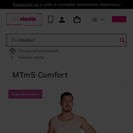
Registrujte sa
a užite si rýchlejšie dokončenie objednávky
SK
Pooperačná bielizeň
Pánske vesty
MTmS Comfort