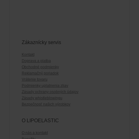
Zákaznícky servis
Kontakt
Doprava a platba
Obchodné podmienky
Reklamačný poriadok
Vrátenie tovaru
Podmienky uplatnenia zliav
Zásady ochrany osobných údajov
Zásady whistleblowingu
Bezpečnosť našich výrobkov
O LIPOELASTIC
O nás a kontakt