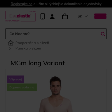
Registrujte sa
a užite si rýchlejšie dokončenie objednávky
SK
Pooperačná bielizeň
Pánska bielizeň
MGm long Variant