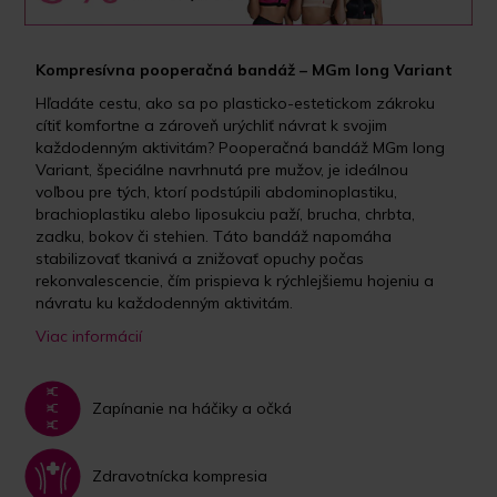
Kompresívna pooperačná bandáž – MGm long Variant
Hľadáte cestu, ako sa po plasticko-estetickom zákroku
cítiť komfortne a zároveň urýchliť návrat k svojim
každodenným aktivitám? Pooperačná bandáž MGm long
Variant, špeciálne navrhnutá pre mužov, je ideálnou
voľbou pre tých, ktorí podstúpili abdominoplastiku,
brachioplastiku alebo liposukciu paží, brucha, chrbta,
zadku, bokov či stehien. Táto bandáž napomáha
stabilizovať tkanivá a znižovať opuchy počas
rekonvalescencie, čím prispieva k rýchlejšiemu hojeniu a
návratu ku každodenným aktivitám.
Viac informácií
Zapínanie na háčiky a očká
Zdravotnícka kompresia