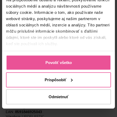
sociálnych médií a analýzu návštevnosti používame
súbory cookie. Informácie o tom, ako používate naše
webové stránky, poskytujeme aj našim partnerom v
oblasti sociálnych médií, inzercie a analýzy. Títo partneri
môžu príslušné informácie skombinovať s ďalšími
údajmi, ktoré ste im poskytli alebo ktoré od vás získali,
keď ste používali ich služby.
“Kvalitným pooperačným prádlom vieme
podstatným spôsobom urýchliť rekonvalescenciu
a predísť prípadným komplikáciám. Preto
Povoliť všetko
používam prádlo od Lipoelastic. Moje skúsenosti
s ním sú veľmi dobré. LIPOELASTIC ponúka
naozaj široké portfólio, čo mi umožňuje výber “na
Prispôsobiť
mieru”, tým pádom viem pacientovi/klientovi vždy
vybrať presne to, čo potrebuje po každom
zákroku.”
Odmietnuť
Produktový kód:
LIPO-MGm00V08R
EAN:
8591846925043
Výrobca:
LIPOELASTIC