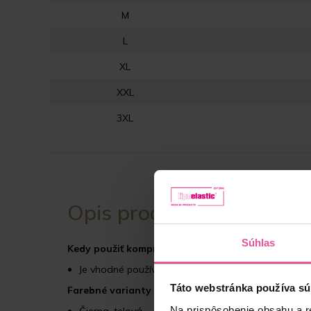
M
L
XL
XXL
3XL
Opis produktu
Súhlas
Kedy použiť kompresívnu bandáž MTm Comfort?
Je vhodné používať po abdominoplastike, operácii h
Táto webstránka používa sú
Farebné varianty
Na prispôsobenie obsahu a r