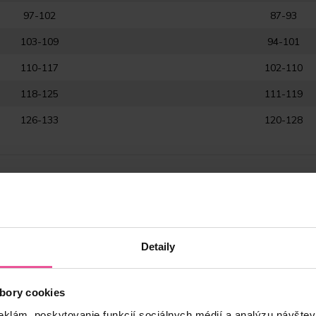
97-102
87-93
103-109
94-101
110-117
102-110
118-125
111-119
126-133
120-128
Detaily
rudníka, liposukcii chrbta a brucha
bory cookies
eklám, poskytovanie funkcií sociálnych médií a analýzu návšte