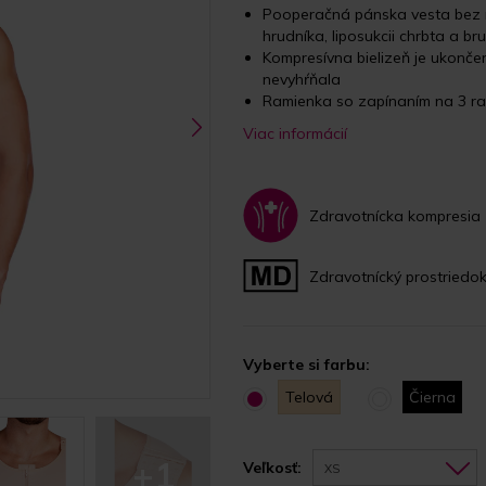
Pooperačná pánska vesta bez r
hrudníka, liposukcii chrbta a br
Kompresívna bielizeň je ukonče
nevyhŕňala
Ramienka so zapínaním na 3 ra
Viac informácií
Zdravotnícka kompresia
Zdravotnícký prostriedo
Vyberte si farbu:
Telová
Čierna
+1
Veľkosť:
XS