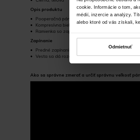
Čierna, telová
cookie. Informácie o tom, ak
Opis produktu
médií, inzercie a analýzy. Tí
Pooperačná pánska vesta bez rukávov je vhodná po 
alebo ktoré od vás získali, ke
Kompresívna bielizeň je ukončená na páse širokou 
Ramienka so zapínaním na 3 rady háčikov pre mož
Zapínanie
Odmietnuť
Predné zapínanie na zips, ktorý je podložený rado
Vesta sa dá rozopnúť po celej dĺžke
Ako sa správne zmerať a určiť správnu veľkosť p