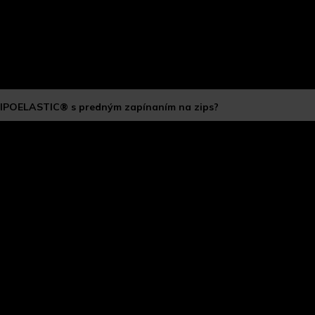
 LIPOELASTIC® s predným zapínaním na zips?