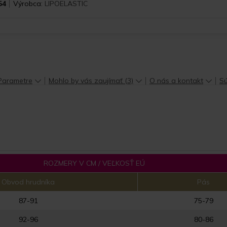
54
Výrobca:
LIPOELASTIC
Parametre
Mohlo by vás zaujímať (3)
O nás a kontakt
Sú
ROZMERY V CM / VEĽKOSŤ EÚ
Obvod hrudníka
Pás
87-91
75-79
92-96
80-86