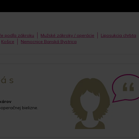
e podľa zákroku
Mužské zákroky / operácie
Liposukcia chrbta
Košice
Nemocnice Banská Bystrica
-á s
károv
operačnej bielizne.