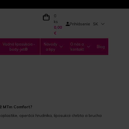
0
ks
Prihlásenie
SK
0,00
€
Vodná liposukcia -
Návody
O nás a
Blog
body-jet®
a tipy
kontakt
áž MTm Comfort?
lastike, operácii hrudníka, liposukcii chrbta a brucha