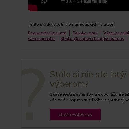
Tento produkt patrí do nasledujúcich kategórií
Pooperačná bielizeň
Pánske vesty
Výber bandáž
Gynekomastia
Klinika plastickej chirurgie Ružinov
Stále si nie ste istý/
výberom?
Skúsenosti pacientov
a
odporúčanie le
vás môžu inšpirovať pri výbere správnej po
Chcem vedieť viac