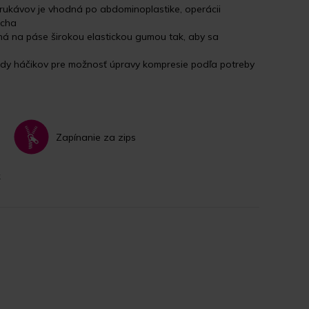
ukávov je vhodná po abdominoplastike, operácii
ucha
ná na páse širokou elastickou gumou tak, aby sa
dy háčikov pre možnosť úpravy kompresie podľa potreby
Zapínanie za zips
k