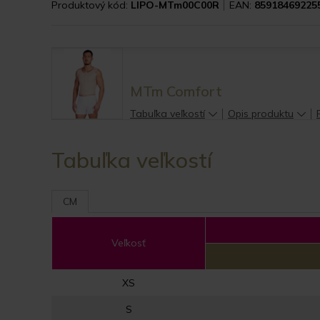
Produktový kód:
LIPO-MTm00C00R
EAN:
85918469225
MTm Comfort
Tabuľka veľkostí
Opis produktu
Tabuľka veľkostí
CM
Veľkosť
XS
S