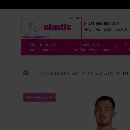
+421 948 992 100
(Po - Pia, 8:00 - 15:00)
Výber bandáže
Kompresívne
Po
podľa zákroku
podprsenky a pásy
Pooperačná bielizeň
Pánske vesty
MTm