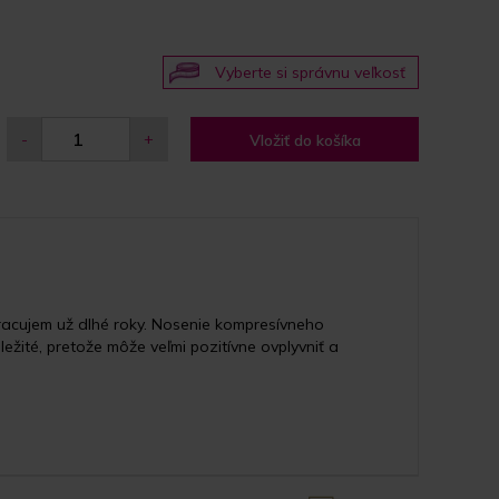
Vyberte si správnu veľkosť
-
+
Vložiť do košíka
acujem už dlhé roky. Nosenie kompresívneho
žité, pretože môže veľmi pozitívne ovplyvniť a