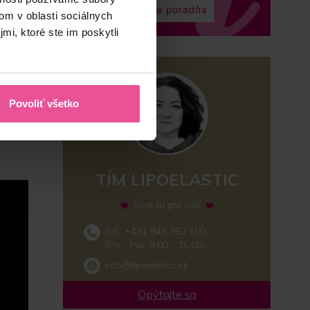
om v oblasti sociálnych
mi, ktoré ste im poskytli
Povoliť všetko
TÍM LIPOELASTIC
Sme tu pre vás
Tel.: +421 948 992 100
(Po - Pia, 8:00 - 15:00)
info@lipoelastic.sk
Opýtajte sa