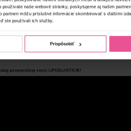
o používate naše webové stránky, poskytujeme aj našim partner
to partneri môžu príslušné informácie skombinovať s ďalšími údaj
abdominoplastike, operácii hrudníka, liposukcii chrbta a brucha
ď ste používali ich služby.
elastickou gumou tak, aby sa nevyhŕňala
nosť úpravy kompresie podľa potreby
Prispôsobiť
m háčikov pre jednoduchšiu manipuláciu
ánskej pooperačnej vesty LIPOELASTIC®?