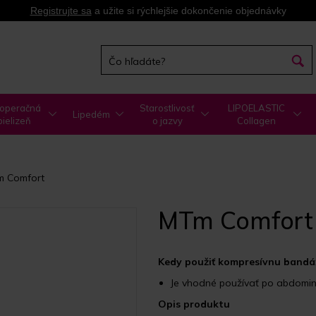
Registrujte sa
a užite si rýchlejšie dokončenie objednávky
operačná
Starostlivosť
LIPOELASTIC
Lipedém
bielizeň
o jazvy
Collagen
 Comfort
MTm Comfort
Kedy použiť kompresívnu band
Je vhodné používať po abdominop
Opis produktu