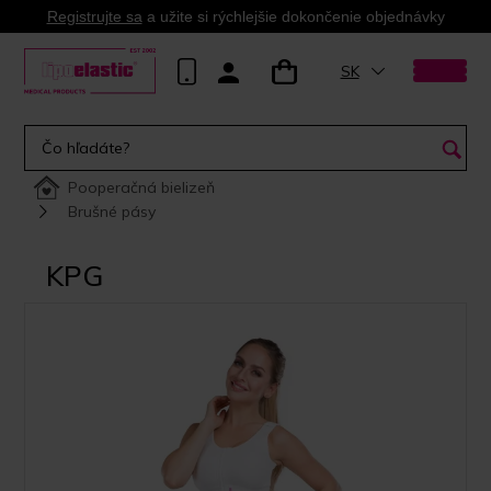
Registrujte sa
a užite si rýchlejšie dokončenie objednávky
SK
Pooperačná bielizeň
Brušné pásy
KPG