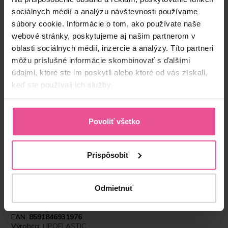
sociálnych médií a analýzu návštevnosti používame
súbory cookie. Informácie o tom, ako používate naše
webové stránky, poskytujeme aj našim partnerom v
oblasti sociálnych médií, inzercie a analýzy. Títo partneri
môžu príslušné informácie skombinovať s ďalšími
údajmi, ktoré ste im poskytli alebo ktoré od vás získali,
“Kompresné prádlo patrí k neoddeliteľnej súčasti
keď ste používali ich služby.
pooperačnej starostlivosti. Jeho správne nosenie
zabezbečí redukciu opuchov a urýchlenie
regenerácie tkanív po výkone. V mojej praxi
využívam kompresné prádlo od spoločnosti
Povoliť všetko
LIPOELASTIC. Spoločnosť LIPOELASTIC patrí k
špičke kompresnej starostlivosti, čo dokazuje
prvotriednou kvalitou svojich výrobkov. Kvalita
Prispôsobiť
výrobkov a široká škála kompresívnych návlekov
a podprseniek pokryje všetky zákroky plastickej
chirurgie.”
Odmietnuť
Produktový kód:
LIPO-KPG00F00X
EAN:
8591846931976
Výrobca:
LIPOELASTIC