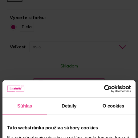
Vyberte si farbu:
Biela
Veľkosť:
XS-S
Skladom
Vyberte si správnu veľkosť
29,90 €
Súhlas
Detaily
O cookies
-
+
Vložiť do košíka
Táto webstránka používa súbory cookies
Na prispôsobenie obsahu a reklám, poskytovanie funkcií