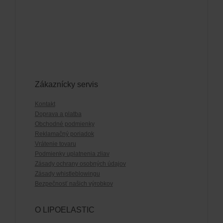
Zákaznícky servis
Kontakt
Doprava a platba
Obchodné podmienky
Reklamačný poriadok
Vrátenie tovaru
Podmienky uplatnenia zliav
Zásady ochrany osobných údajov
Zásady whistleblowingu
Bezpečnosť našich výrobkov
O LIPOELASTIC