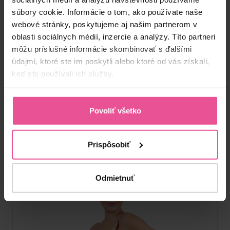
súbory cookie. Informácie o tom, ako používate naše
Telová
Čierna
webové stránky, poskytujeme aj našim partnerom v
oblasti sociálnych médií, inzercie a analýzy. Títo partneri
Everyday Shape High-Waist Briefs
môžu príslušné informácie skombinovať s ďalšími
údajmi, ktoré ste im poskytli alebo ktoré od vás získali,
Sťahovacie nohavičky s vysokým pásom – spevnia bruško aj
keď ste používali ich služby.
boky a vytvarujú siluetu
Povoliť všetko
Skladom
29,90
€
Prispôsobiť
Odmietnuť