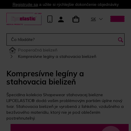
Registrujte sa
a užite si rýchlejšie dokončenie objednávky
SK
Pooperačná bielizeň
Kompresívne legíny a stahovacia bielizeň
Kompresívne legíny a
stahovacia bielizeň
Špeciálna kolekcia Shapewear sťahovacej bielizne
LIPOELASTIC® dodá vašim problémovým partiám úplne nový
tvar. Sťahovacia bielizeň je vyrobená z ľahkého, vzdušného a
bezšvového materiálu, ktorý nie je pod oblečením
postrehnuteľný.