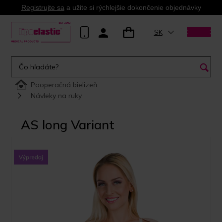
Registrujte sa
a užite si rýchlejšie dokončenie objednávky
SK
Pooperačná bielizeň
Návleky na ruky
AS long Variant