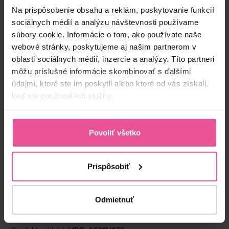
Na prispôsobenie obsahu a reklám, poskytovanie funkcií
sociálnych médií a analýzu návštevnosti používame
súbory cookie. Informácie o tom, ako používate naše
webové stránky, poskytujeme aj našim partnerom v
oblasti sociálnych médií, inzercie a analýzy. Títo partneri
môžu príslušné informácie skombinovať s ďalšími
údajmi, ktoré ste im poskytli alebo ktoré od vás získali,
keď ste používali ich služby.
“Kompresné prádlo patrí k neoddeliteľnej súčasti
pooperačnej starostlivosti. Jeho správne nosenie
zabezbečí redukciu opuchov a urýchlenie
regenerácie tkanív po výkone. V mojej praxi
Povoliť všetko
využívam kompresné prádlo od spoločnosti
LIPOELASTIC. Spoločnosť LIPOELASTIC patrí k
špičke kompresnej starostlivosti, čo dokazuje
Prispôsobiť
prvotriednou kvalitou svojich výrobkov. Kvalita
výrobkov a široká škála kompresívnych návlekov
a podprseniek pokryje všetky zákroky plastickej
Odmietnuť
chirurgie.”