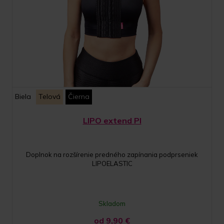
Biela
Telová
Čierna
LIPO extend PI
Doplnok na rozšírenie predného zapínania podprseniek
LIPOELASTIC
Skladom
od 9,90
€