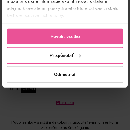
môžu príslušné informácie skombinovať s ďalšími
údajmi, ktoré ste im poskytli alebo ktoré od vás získali,
keď ste používali ich služby.
Povoliť všetko
Prispôsobiť
Odmietnuť
Biela
Čierna
PI extra
Podprsenka – s nižším dekoltom, nastaviteľnými ramienkami,
zakončenie na širokú gumu