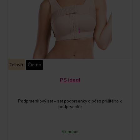
Telová
Čierna
PS ideal
Podprsenkový set – set podprsenky a pása prišitého k
podprsenke
Skladom