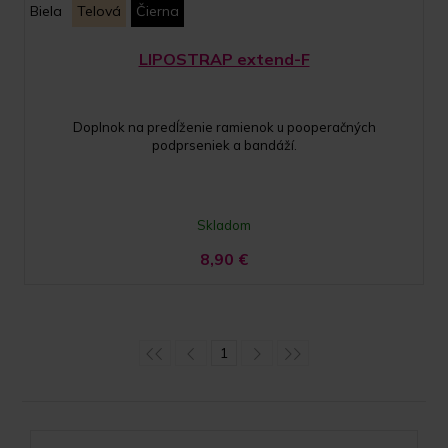
Biela
Telová
Čierna
LIPOSTRAP extend-F
Doplnok na predĺženie ramienok u pooperačných
podprseniek a bandáží.
Skladom
8,90
€
1