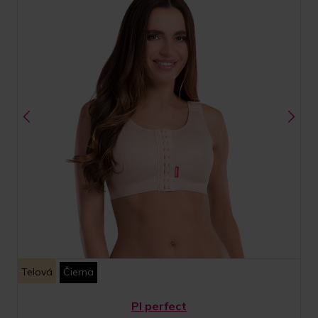
Telová
Čierna
PI perfect