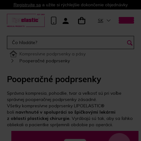
Registrujte sa
a užite si rýchlejšie dokončenie objednávky
SK
Kompresívne podprsenky a pásy
Pooperačné podprsenky
Pooperačné podprsenky
Správna kompresia, pohodlie, tvar a veľkosť sú pri voľbe
správnej pooperačnej podprsenky zásadné.
Všetky kompresívne podprsenky LIPOELASTIC®
boli
navrhnuté v spolupráci so špičkovými lekármi
z oblasti plastickej chirurgie.
Vyrábajú sú tak, aby sa ľahko
obliekali a pacientke spríjemnili obdobie po operácii.