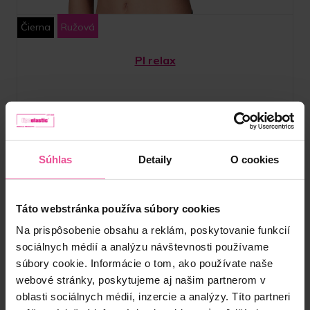
Čierna
Ružová
PI relax
Kompresívna pooperačná podprsenka s bezšvovými
košíčkami, nastaviteľnými ramienkami, predným zapínaním na
háčiky a očká a zakončením pomocou špeciálnej hemming
technólogie
Súhlas
Detaily
O cookies
Skladom
67,90
€
Táto webstránka používa súbory cookies
Na prispôsobenie obsahu a reklám, poskytovanie funkcií
sociálnych médií a analýzu návštevnosti používame
súbory cookie. Informácie o tom, ako používate naše
webové stránky, poskytujeme aj našim partnerom v
oblasti sociálnych médií, inzercie a analýzy. Títo partneri