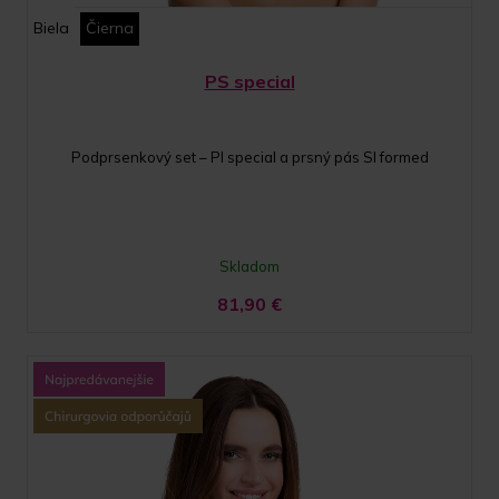
Biela
Čierna
PS special
Podprsenkový set – PI special a prsný pás SI formed
Skladom
81,90
€