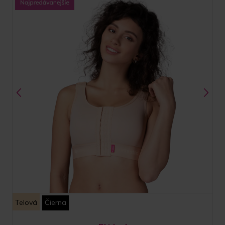
Telová
Čierna