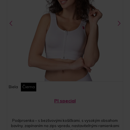
Biela
Čierna
PI special
Podprsenka – s bezšvovými košíčkami, s vysokým obsahom
bavlny, zapínaním na zips vpredu, nastaviteľnými ramienkami