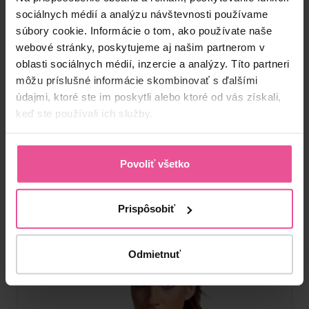
starostlivosť na úplne novej úrovni – pretože vaše
sociálnych médií a analýzu návštevnosti používame
pohodlie a spokojnosť sú pre nás absolútnou prioritou.
súbory cookie. Informácie o tom, ako používate naše
webové stránky, poskytujeme aj našim partnerom v
oblasti sociálnych médií, inzercie a analýzy. Títo partneri
Zaujala vás táto
odpoveď?
môžu príslušné informácie skombinovať s ďalšími
Zdieľajte to so svojimi
údajmi, ktoré ste im poskytli alebo ktoré od vás získali,
Zdieľať
priateľmi
keď ste používali ich služby.
Produkty spomínané v tejto
Povoliť všetko
odpovedi:
Prispôsobiť
Odmietnuť