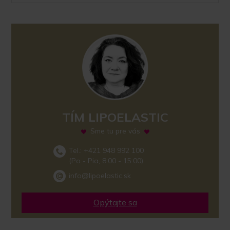
TÍM LIPOELASTIC
Sme tu pre vás
Tel.: +421 948 992 100
(Po - Pia, 8:00 - 15:00)
info@lipoelastic.sk
Opýtajte sa