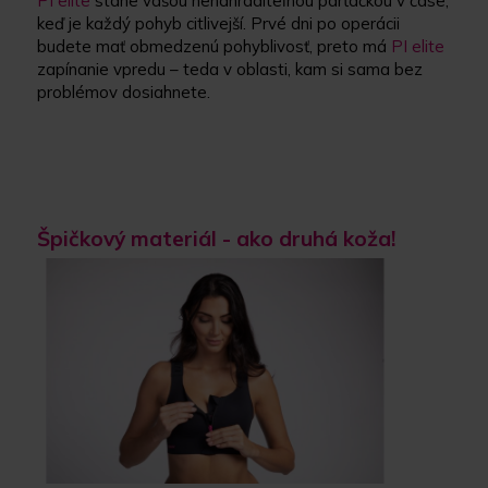
PI elite
stane vašou nenahraditeľnou parťáčkou v čase,
keď je každý pohyb citlivejší. Prvé dni po operácii
budete mať obmedzenú pohyblivosť, preto má
PI elite
zapínanie vpredu – teda v oblasti, kam si sama bez
problémov dosiahnete.
Špičkový materiál - ako druhá koža!