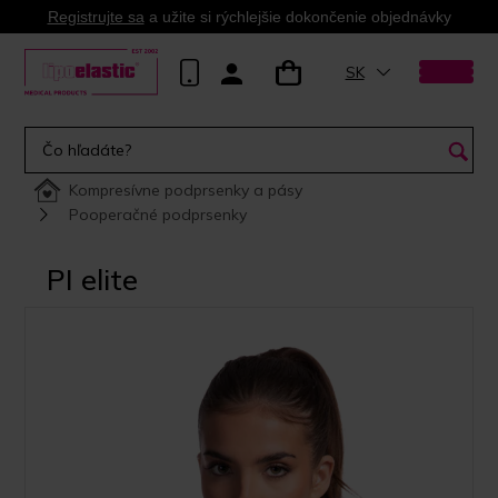
Registrujte sa
a užite si rýchlejšie dokončenie objednávky
SK
Kompresívne podprsenky a pásy
Pooperačné podprsenky
PI elite