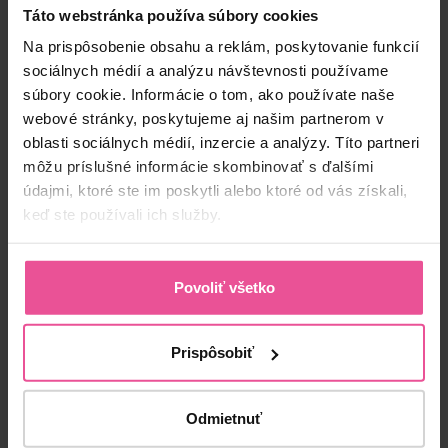
-
+
Vložiť do košíka
Táto webstránka používa súbory cookies
Na prispôsobenie obsahu a reklám, poskytovanie funkcií
sociálnych médií a analýzu návštevnosti používame
súbory cookie. Informácie o tom, ako používate naše
webové stránky, poskytujeme aj našim partnerom v
oblasti sociálnych médií, inzercie a analýzy. Títo partneri
môžu príslušné informácie skombinovať s ďalšími
údajmi, ktoré ste im poskytli alebo ktoré od vás získali,
keď ste používali ich služby.
“Pooperačná kompresívna bielizeň je alfa a
omega pooperačnej starostlivosti a po
niektorých výkonoch je absolútne
Povoliť všetko
nenahraditeľnou súčasťou liečebného režimu.
Dôraz na kvalitu spracovania prádla je pod
drobnohľadom, pretože klienti v pooperačnej
bielizni trávia dni a týždne. Keď sa povie
Prispôsobiť
pooperačné prádlo, LIPOELASTIC je značka,
ktorej kvalita je overená desaťtisícmi klientov a
desiatkami chirurgov. Značka na ktorej kvalitu sa
Odmietnuť
spolieham pri svojej práci a odporúčam ju aj