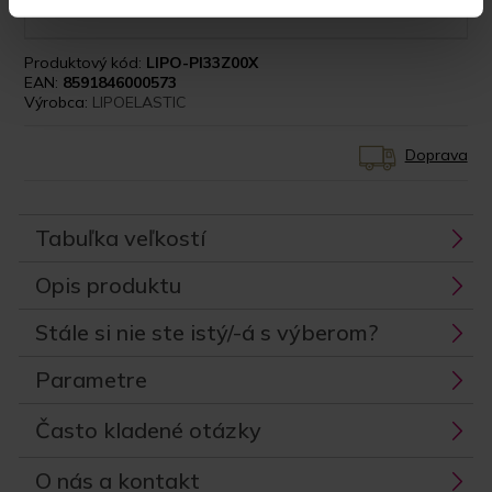
ďalším kolegom.”
Produktový kód:
LIPO-PI33Z00X
EAN:
8591846000573
Výrobca:
LIPOELASTIC
Doprava
Tabuľka veľkostí
Opis produktu
Stále si nie ste istý/-á s výberom?
Parametre
Často kladené otázky
O nás a kontakt