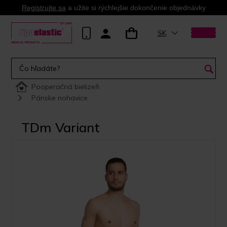
Registrujte sa
a užite si rýchlejšie dokončenie objednávky
SK
Pooperačná bielizeň
Pánske nohavice
TDm Variant