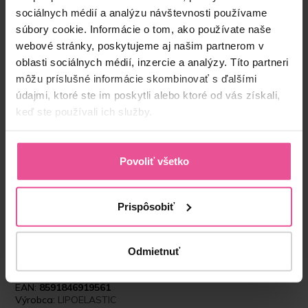
sociálnych médií a analýzu návštevnosti používame
súbory cookie. Informácie o tom, ako používate naše
webové stránky, poskytujeme aj našim partnerom v
oblasti sociálnych médií, inzercie a analýzy. Títo partneri
môžu príslušné informácie skombinovať s ďalšími
údajmi, ktoré ste im poskytli alebo ktoré od vás získali,
keď ste používali ich služby.
“Kvalitným pooperačným prádlom vieme
podstatným spôsobom urýchliť rekonvalescenciu
a predísť prípadným komplikáciám. Preto
Povoliť všetko
používam prádlo od Lipoelastic. Moje skúsenosti
s ním sú veľmi dobré. LIPOELASTIC ponúka
naozaj široké portfólio, čo mi umožňuje výber “na
Prispôsobiť
mieru”, tým pádom viem pacientovi/klientovi vždy
vybrať presne to, čo potrebuje po každom
zákroku.”
Odmietnuť
Produktový kód:
LIPO-TDm00V00R
EAN:
8591846919561
Výrobca:
LIPOELASTIC